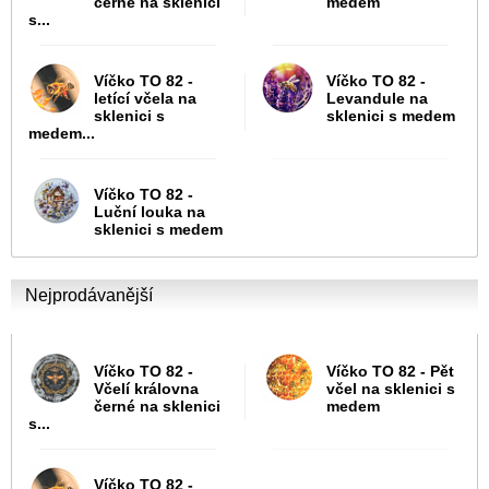
černé na sklenici
medem
s...
Víčko TO 82 -
Víčko TO 82 -
letící včela na
Levandule na
sklenici s
sklenici s medem
medem...
Víčko TO 82 -
Luční louka na
sklenici s medem
Nejprodávanější
Víčko TO 82 -
Víčko TO 82 - Pět
Včelí královna
včel na sklenici s
černé na sklenici
medem
s...
Víčko TO 82 -