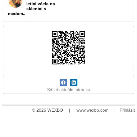
letící včela na
sklenici s
medem...
Sdílet aktuální stránku
© 2026 WEXBO |
www.wexbo.com
|
Přihlásit