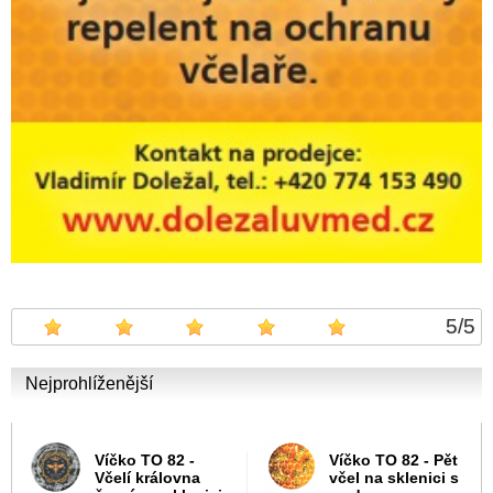
5
/
5
Nejprohlíženější
Víčko TO 82 -
Víčko TO 82 - Pět
Včelí královna
včel na sklenici s