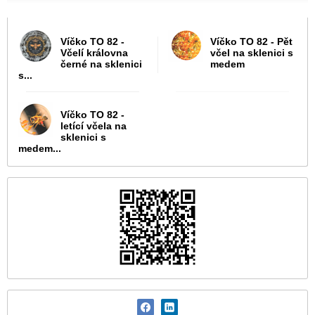
Víčko TO 82 -
Víčko TO 82 - Pět
Včelí královna
včel na sklenici s
černé na sklenici
medem
s...
Víčko TO 82 -
letící včela na
sklenici s
medem...