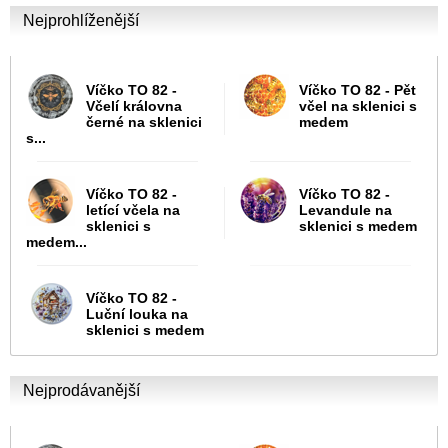
Nejprohlíženější
Víčko TO 82 -
Víčko TO 82 - Pět
Včelí královna
včel na sklenici s
černé na sklenici
medem
s...
Víčko TO 82 -
Víčko TO 82 -
letící včela na
Levandule na
sklenici s
sklenici s medem
medem...
Víčko TO 82 -
Luční louka na
sklenici s medem
Nejprodávanější