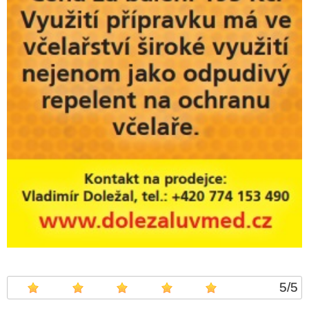
5
/
5