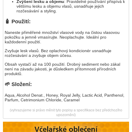
Zvýšení lesku a objemu
: Pravidelné používání přispívá k
většímu lesku a objemu vlasů, usnadňuje jejich
rozčesávání a styling.
🧴 Použití:
Naneste přiměřené množství vlasové vody na čistou vlasovou
pokožku a jemně vmasírujte. Neoplachujte. Ideální pro
každodenní použití.
Zvyšuje lesk vlasů. Bez oplachový kondicionér usnadňuje
rozčesávání a zvyšuje objem účesu.
Obsah vystačí až na 100 použití. Drobný sediment nebo zákal
není na závadu jakosti, je důsledkem přítomnosti přírodních
produktů.
🌱 Složení:
Aqua, Alcohol Denat., Honey, Royal Jelly, Lactic Acid, Panthenol,
Parfum, Cetrimonium Chloride, Caramel
(vyhrazujeme si právo měnit tyto popisy a specifikace bez předchozího
upozornění)