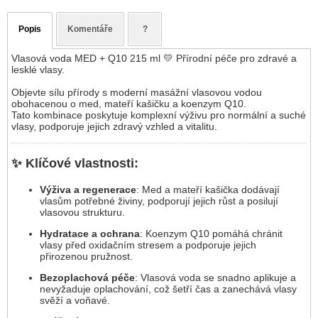
Popis
Komentáře
?
Vlasová voda MED + Q10 215 ml 💛 Přírodní péče pro zdravé a
lesklé vlasy.
Objevte sílu přírody s moderní masážní vlasovou vodou
obohacenou o med, mateří kašičku a koenzym Q10.
Tato kombinace poskytuje komplexní výživu pro normální a suché
vlasy, podporuje jejich zdravý vzhled a vitalitu.
✨ Klíčové vlastnosti:
Výživa a regenerace
: Med a mateří kašička dodávají
vlasům potřebné živiny, podporují jejich růst a posilují
vlasovou strukturu.​
Hydratace a ochrana
: Koenzym Q10 pomáhá chránit
vlasy před oxidačním stresem a podporuje jejich
přirozenou pružnost.​
Bezoplachová péče
: Vlasová voda se snadno aplikuje a
nevyžaduje oplachování, což šetří čas a zanechává vlasy
svěží a voňavé.​