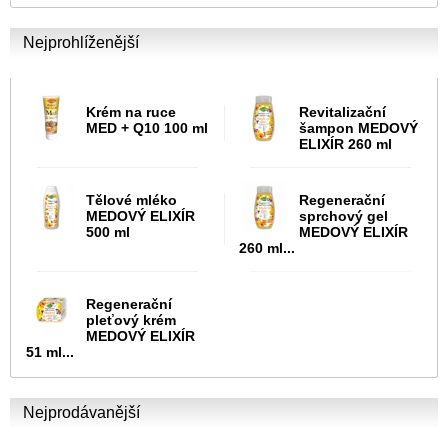
Nejprohlíženější
Krém na ruce
Revitalizační
MED + Q10 100 ml
šampon MEDOVÝ
ELIXÍR 260 ml
Tělové mléko
Regenerační
MEDOVÝ ELIXÍR
sprchový gel
500 ml
MEDOVÝ ELIXÍR
260 ml...
Regenerační
pleťový krém
MEDOVÝ ELIXÍR
51 ml...
Nejprodávanější