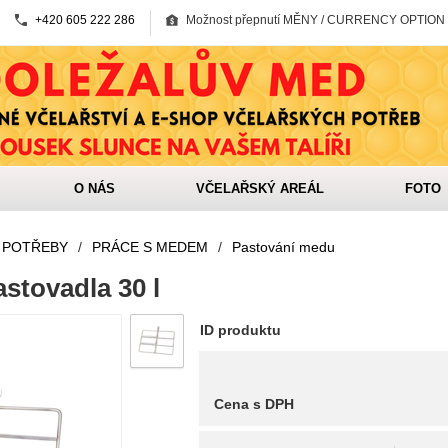
+420 605 222 286
Možnost přepnutí MĚNY / CURRENCY OPTION
O NÁS
VČELAŘSKÝ AREÁL
FOTO
 POTŘEBY
/
PRÁCE S MEDEM
/
Pastování medu
astovadla 30 l
ID produktu
Cena s DPH