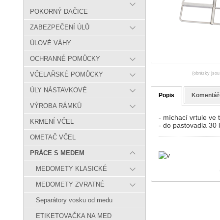
POKORNÝ DAČICE
ZABEZPEČENÍ ÚLŮ
ÚLOVÉ VÁHY
OCHRANNÉ POMŮCKY
(obrázky jsou
VČELAŘSKÉ POMŮCKY
ÚLY NÁSTAVKOVÉ
Popis
Komentář
VÝROBA RÁMKŮ
- míchací vrtule ve
KRMENÍ VČEL
- do pastovadla 30 l
OMETAČ VČEL
PRÁCE S MEDEM
MEDOMETY KLASICKÉ
MEDOMETY ZVRATNÉ
Separátory vosku od medu
ETIKETOVAČKA NA MED