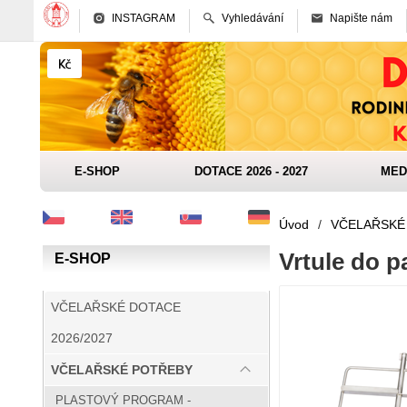
INSTAGRAM
Vyhledávání
Napište nám
E-SHOP
DOTACE 2026 - 2027
MED
Úvod
/
VČELAŘSKÉ
Vrtule do p
E-SHOP
VČELAŘSKÉ DOTACE
2026/2027
VČELAŘSKÉ POTŘEBY
PLASTOVÝ PROGRAM -