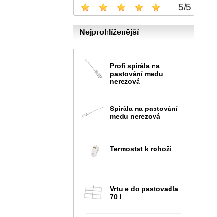
5
/
5
Nejprohlíženější
Profi spirála na
pastování medu
nerezová
Spirála na pastování
medu nerezová
Termostat k rohoži
Vrtule do pastovadla
70 l