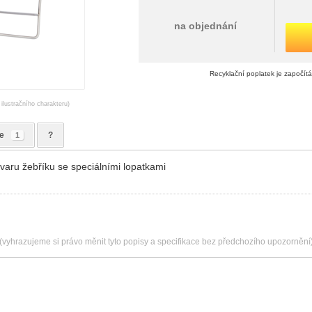
na objednání
Recyklační poplatek je započít
 ilustračního charakteru)
e
?
1
 tvaru žebříku se speciálními lopatkami
(vyhrazujeme si právo měnit tyto popisy a specifikace bez předchozího upozornění