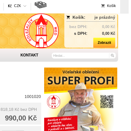
CZK
Košík
Košík:
je prázdný
bez DPH:
0,00 Kč
s DPH:
0,00 Kč
Zobrazit
KONTAKT
1001020
818,18 Kč
bez DPH
990,00 Kč