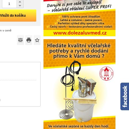
Vložit do košíku
án v ceně
)