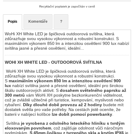
Recyklační poplatek je započítán v ceně
Popis
Komentáře
?
WoHi XH White LED je špičková outdoorová svítilna, která
zdůrazňuje svou vysokou výkonnost a robustní konstrukci. S
maximálním výkonem 850 lm a intenzitou osvětlení 900 lux nabízí
svítilna jasné a přesné osvětlení, ideální...
WOHI XH WHITE LED - OUTDOOROVÁ SVÍTILNA
WoHi XH White LED je špičková outdoorová svítilna, která
zdůrazňuje svou vysokou výkonnost a robustní konstrukci.
S
maximálním výkonem 850 lm a intenzitou osvětlení 900
lux
nabízí svítilna jasné a přesné osvětlení, ideální pro širokou
škálu outdoorových aktivit. S
dosahem světelného paprsku až
300 metrů
vám WoHi XH poskytne bezkonkurenční viditelnost,
což je zvláště užitečné při turistice, kempování, myslivosti nebo
rybaření.
Díky dlouhé době provozu až 2 hodiny
budete mít
dostatek světla pro vaše potřeby. Na cestách jistě oceníte, že
baterii v nabíjecí kolíbce
lze dobít pomocí powerbanky
.
Svítilna
je vyrobena z odolného leteckého hliníku s tvrdým
eloxovaným povrchem
, což zajišťuje odolnost vůči náročným
podmínkám.
S 45mm čočkou z tvrzeného skla a krytím IPX6
je