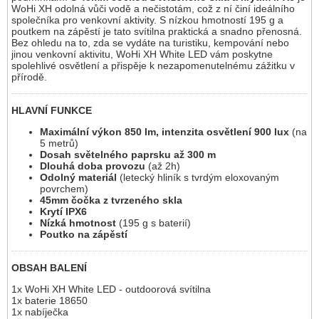
WoHi XH odolná vůči vodě a nečistotám, což z ní činí ideálního
společníka pro venkovní aktivity. S nízkou hmotností 195 g a
poutkem na zápěstí je tato svítilna praktická a snadno přenosná.
Bez ohledu na to, zda se vydáte na turistiku, kempování nebo
jinou venkovní aktivitu, WoHi XH White LED vám poskytne
spolehlivé osvětlení a přispěje k nezapomenutelnému zážitku v
přírodě.
HLAVNÍ FUNKCE
Maximální výkon 850 lm, intenzita osvětlení 900 lux
(na
5 metrů)
Dosah světelného paprsku až 300 m
Dlouhá doba provozu
(až 2h)
Odolný materiál
(letecký hliník s tvrdým eloxovaným
povrchem)
45mm čočka z tvrzeného skla
Krytí IPX6
Nízká hmotnost
(195 g s baterií)
Poutko na zápěstí
OBSAH BALENÍ
1x WoHi XH White LED - outdoorová svítilna
1x baterie 18650
1x nabíječka