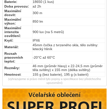
Baterie:
18650 (1 kus)
Doba provozu:
až 2h
Maximální
300 m
dosvit:
Maximální
850 lm
výkon:
Maximální
intenzita
900 lux (na 5 metrů)
osvětlení:
Krytí:
IPX6
45mm čočka z tvrzeného skla, tělo svítilny:
Materiál:
letecký hliník
Rozsah
pracovních
-20°C až 60°C
teplot:
46 mm (průměr hlavy) x 22-24,5 mm (průměr
Rozměry:
těla svítilny) x 155 mm (délka svítilny)
Hmotnost
:
155 g (bez baterie), 195 g (s baterií)
(vyhrazujeme si právo měnit tyto popisy a specifikace bez předchozího
upozornění)