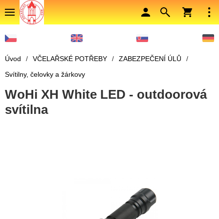
Úvod
/
VČELAŘSKÉ POTŘEBY
/
ZABEZPEČENÍ ÚLŮ
/
Svítilny, čelovky a žárkovy
WoHi XH White LED - outdoorová
svítilna