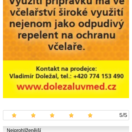
5
/
5
Nejprohlíženější