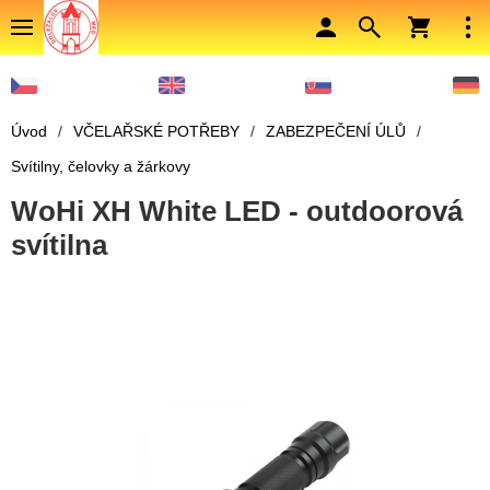
Úvod
/
VČELAŘSKÉ POTŘEBY
/
ZABEZPEČENÍ ÚLŮ
/
Svítilny, čelovky a žárkovy
WoHi XH White LED - outdoorová
svítilna