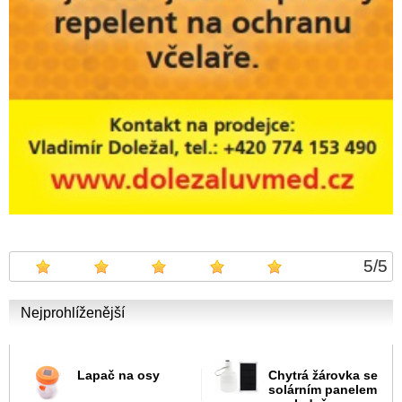
5
/
5
Nejprohlíženější
Lapač na osy
Chytrá žárovka se
solárním panelem