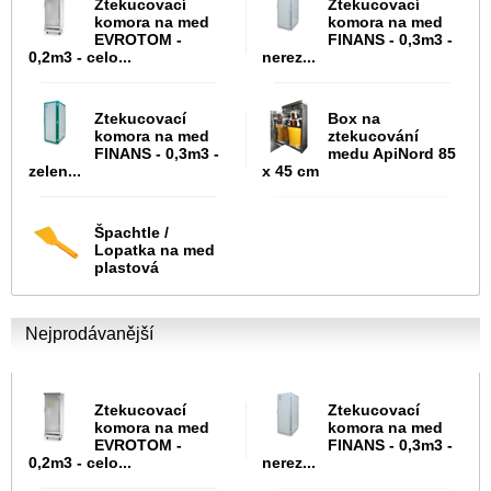
Ztekucovací
Ztekucovací
komora na med
komora na med
EVROTOM -
FINANS - 0,3m3 -
0,2m3 - celo...
nerez...
Ztekucovací
Box na
komora na med
ztekucování
FINANS - 0,3m3 -
medu ApiNord 85
zelen...
x 45 cm
Špachtle /
Lopatka na med
plastová
Nejprodávanější
Ztekucovací
Ztekucovací
komora na med
komora na med
EVROTOM -
FINANS - 0,3m3 -
0,2m3 - celo...
nerez...