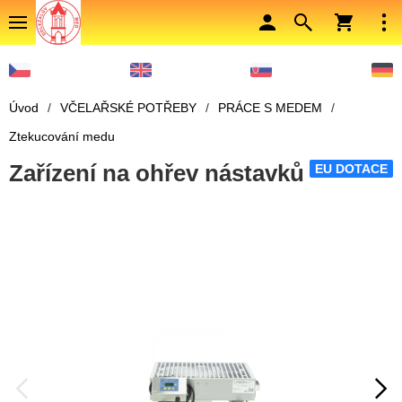
Úvod
/
VČELAŘSKÉ POTŘEBY
/
PRÁCE S MEDEM
/
Ztekucování medu
Zařízení na ohřev nástavků
EU DOTACE