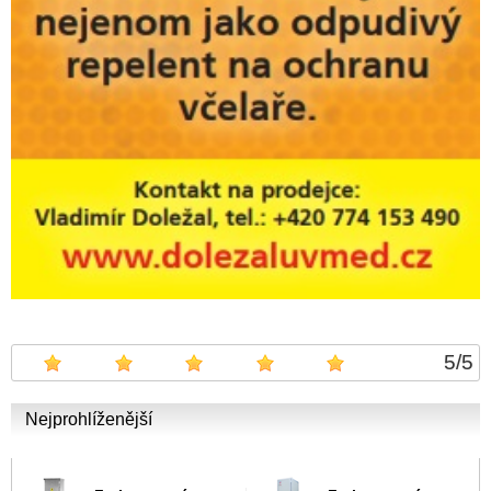
5
/
5
Nejprohlíženější