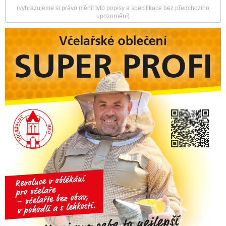
(vyhrazujeme si právo měnit tyto popisy a specifikace bez předchozího
upozornění)