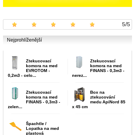
5
/
5
Nejprohlíženější
Ztekucovací
Ztekucovací
komora na med
komora na med
EVROTOM -
FINANS - 0,3m3 -
0,2m3 - celo...
nerez...
Ztekucovací
Box na
komora na med
ztekucování
FINANS - 0,3m3 -
medu ApiNord 85
zelen...
x 45 cm
Špachtle /
Lopatka na med
plastová