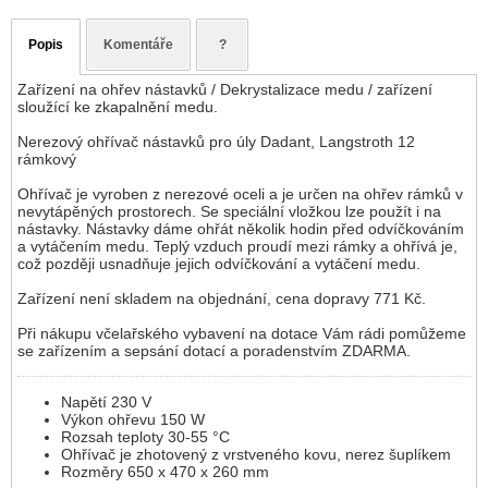
Popis
Komentáře
?
Zařízení na ohřev nástavků / Dekrystalizace medu / zařízení
sloužící ke zkapalnění medu.
Nerezový ohřívač nástavků pro úly Dadant, Langstroth 12
rámkový
Ohřívač je vyroben z nerezové oceli a je určen na ohřev rámků v
nevytápěných prostorech. Se speciální vložkou lze použít i na
nástavky. Nástavky dáme ohřát několik hodin před odvíčkováním
a vytáčením medu. Teplý vzduch proudí mezi rámky a ohřívá je,
což později usnadňuje jejich odvíčkování a vytáčení medu.
Zařízení není skladem na objednání, cena dopravy 771 Kč.
Při nákupu včelařského vybavení na dotace Vám rádi pomůžeme
se zařízením a sepsání dotací a poradenstvím ZDARMA.
Napětí 230 V
Výkon ohřevu 150 W
Rozsah teploty 30-55 °C
Ohřívač je zhotovený z vrstveného kovu, nerez šuplíkem
Rozměry 650 x 470 x 260 mm