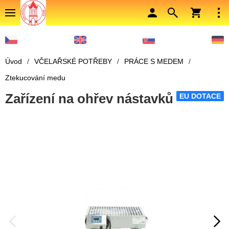
Úvod
/
VČELAŘSKÉ POTŘEBY
/
PRÁCE S MEDEM
/
Ztekucování medu
Zařízení na ohřev nástavků
EU DOTACE