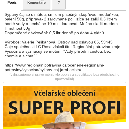
Popis
Komentáře
?
Sypaný čaj se s mátou, smilem písečným,kopřivou, meduňkou,
balení 50g, příprava- 2 zarovnané pol. lžíce se zalijí 0,5 litrem
horké vody a nechá se 10 min. louhovat. Možno sladit medem.
Hmotnost 50g
Doporučené dávkování: 0,5 litr denně po dobu 4 týdnů.
Výrobce: Valerie Pelikanová, Ostrov nad oslavou 85, 59445
Čaje společnosti LC Rosa získali titul Regionální potravina kraje
Vysočina a vyznačují se motem “Vždy přírodní cestou, bez
chemie a s chutí.“
https://www.regionalnipotravina.cz/ocenene-regionalni-
potraviny/vysocina/bylinny-caj-jarni-ocista/
(vyhrazujeme si právo měnit tyto popisy a specifikace bez předchozího
upozornění)