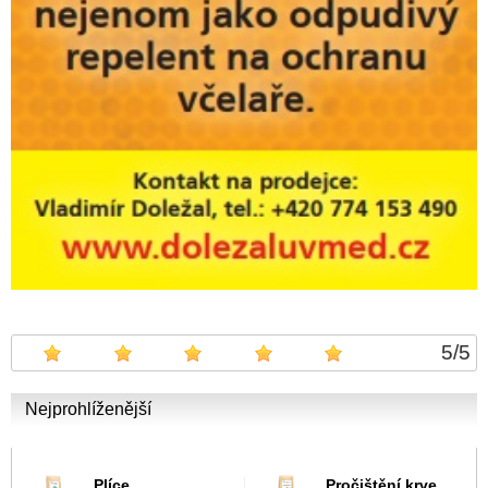
5
/
5
Nejprohlíženější
Plíce
Pročištění krve