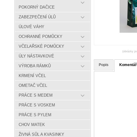
POKORNÝ DAČICE
ZABEZPEČENÍ ÚLŮ
ÚLOVÉ VÁHY
OCHRANNÉ POMŮCKY
VČELAŘSKÉ POMŮCKY
(obrázky js
ÚLY NÁSTAVKOVÉ
Popis
Komentář
VÝROBA RÁMKŮ
KRMENÍ VČEL
OMETAČ VČEL
PRÁCE S MEDEM
PRÁCE S VOSKEM
PRÁCE S PYLEM
CHOV MATEK
ŽIVNÁ SŮL A KVASINKY