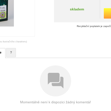
skladem
Recyklační poplatek je započ
ou ilustračního charakteru)
e
?
Momentálně není k dispozici žádný komentář