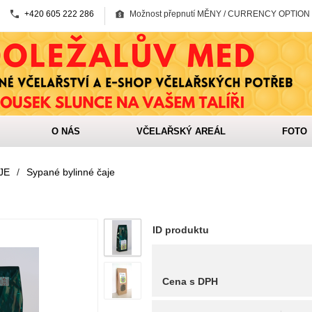
+420 605 222 286
Možnost přepnutí MĚNY / CURRENCY OPTION
O NÁS
VČELAŘSKÝ AREÁL
FOTO
JE
/
Sypané bylinné čaje
ID produktu
Cena s DPH