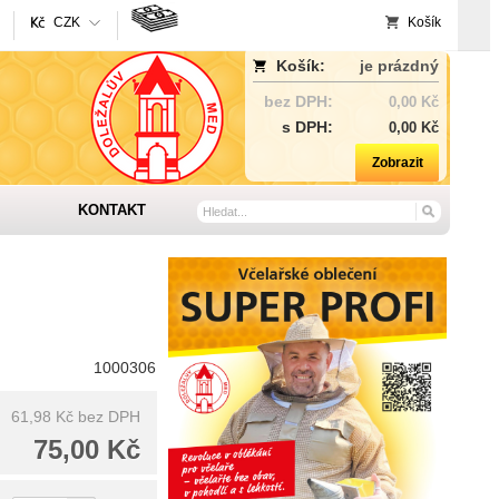
CZK
Košík
Košík:
je prázdný
bez DPH:
0,00 Kč
s DPH:
0,00 Kč
Zobrazit
KONTAKT
1000306
61,98 Kč
bez DPH
75,00 Kč