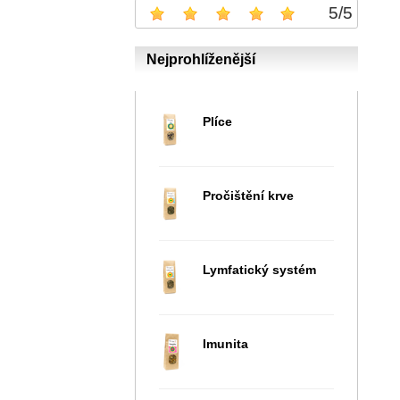
5
/
5
Nejprohlíženější
Plíce
Pročištění krve
Lymfatický systém
Imunita