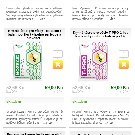
Univerzální plastová víčka na čtyřlitrové
Invert Apisyrup – Prémiové krmivo pro včely
sklenice, která lze vyžít na podněcování.
1 kg (Stáčený / Pouze osobní odběr) -
Víčka jsou vyrobena výhradně pro čtyřlitrové
tekuté krmivo pro včely na zimu Invertní
sklenice, ke kterým d...
...více
krmivo přímo z Českého...
...více
Krmné těsto pro včely - Nozecid /
Krmné těsto pro včely T-PRO 1 kg /
balení po 1kg / vhodné při léčbě a
těsto s thymolem / balení po 1kg
prevenci...
52,68 Kč
59,00 Kč
52,68 Kč
59,00 Kč
bez DPH
s DPH
bez DPH
s DPH
skladem
skladem
Vysoce kvalitní krmivo pro včely ve formě
Kvalitní krmivo pro včely s thymolem a
těsta. Kvalitní krmné těsto pro včely s
léčivými bylinami. Krmné těsto pro včely T-
obsahem bylinných extraktů. Doporučuje se
PRO je vyrobeno z řepného invertu a cukru,
podávat během léčení a pr...
...více
je bez zápachu, díky č...
...více
Proteinové krmné těsto pro včely 1