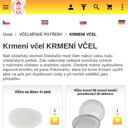
Úvod
/
VČELAŘSKÉ POTŘEBY
/
KRMENÍ VČEL
Krmení včel KRMENÍ VČEL
Náš včelařský obchod Doležalův med Vám nabízí celou řadu
včelařských potřeb. Zde naleznete veškeré pomůcky určené
k nakrmení včelstev a doplnění zásob. Osobně máme vyzkoušené
kapsové krmítko od pana Pokorného, které lze krom krmení využít
také na jaře pro doplňovaní vody a při tvorbě oddělků jako
přepážku.
Víčko krmicí 80 otvorů krmící
Víčko na láhev 4 l plné
prosakovací /4l sklenice