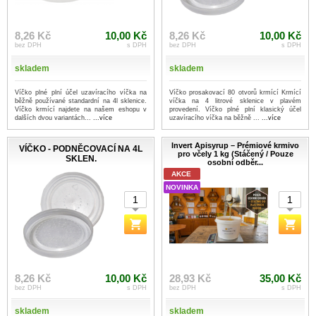
8,26 Kč
10,00 Kč
8,26 Kč
10,00 Kč
bez DPH
s DPH
bez DPH
s DPH
skladem
skladem
Víčko plné plní účel uzavíracího víčka na
Víčko prosakovací 80 otvorů krmící Krmící
běžně používané standardní na 4l sklenice.
víčka na 4 litrové sklenice v plavém
Víčko krmící najdete na našem eshopu v
provedení. Víčko plné plní klasický účel
dalších dvou variantách...
...více
uzavíracího víčka na běžně ...
...více
Invert Apisyrup – Prémiové krmivo
VÍČKO - PODNĚCOVACÍ NA 4L
pro včely 1 kg (Stáčený / Pouze
SKLEN.
osobní odběr...
AKCE
NOVINKA
8,26 Kč
10,00 Kč
28,93 Kč
35,00 Kč
bez DPH
s DPH
bez DPH
s DPH
skladem
skladem