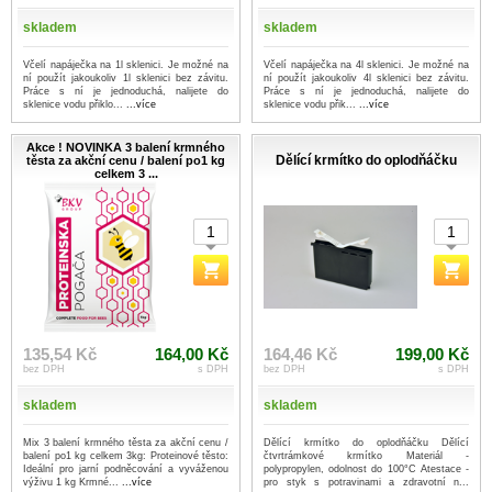
skladem
skladem
Včelí napáječka na 1l sklenici. Je možné na
Včelí napáječka na 4l sklenici. Je možné na
ní použít jakoukoliv 1l sklenici bez závitu.
ní použít jakoukoliv 4l sklenici bez závitu.
Práce s ní je jednoduchá, nalijete do
Práce s ní je jednoduchá, nalijete do
sklenice vodu přiklo...
...více
sklenice vodu přik...
...více
Akce ! NOVINKA 3 balení krmného
Dělící krmítko do oplodňáčku
těsta za akční cenu / balení po1 kg
celkem 3 ...
135,54 Kč
164,00 Kč
164,46 Kč
199,00 Kč
bez DPH
s DPH
bez DPH
s DPH
skladem
skladem
Mix 3 balení krmného těsta za akční cenu /
Dělící krmítko do oplodňáčku Dělící
balení po1 kg celkem 3kg: Proteinové těsto:
čtvrtrámkové krmítko Materiál -
Ideální pro jarní podněcování a vyváženou
polypropylen, odolnost do 100°C Atestace -
výživu 1 kg Krmné...
...více
pro styk s potravinami a zdravotní n...