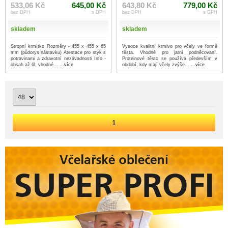
533,06 Kč
645,00 Kč
643,80 Kč
779,00 Kč
bez DPH
s DPH
bez DPH
s DPH
skladem
skladem
Stropní krmítko Rozměry - 455 x 455 x 65
Vysoce kvalitní krmivo pro včely ve formě
mm (půdorys nástavku) Atestace pro styk s
těsta. Vhodné pro jarní podněcovaní.
potravinami a zdravotní nezávadnosti Info -
Proteinové těsto se používá především v
obsah až 6l, vhodné...
...více
období, kdy mají včely zvýše...
...více
1