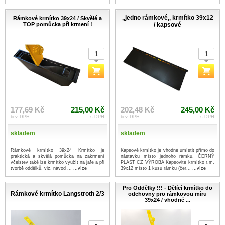
...více
,,jedno rámkové,, krmítko 39x12
Rámkové krmítko 39x24 / Skvělé a
TOP pomůcka při krmení !
/ kapsové
177,69 Kč
215,00 Kč
202,48 Kč
245,00 Kč
bez DPH
s DPH
bez DPH
s DPH
skladem
skladem
Rámkové krmítko 39x24 Krmítko je
Kapsové krmítko je vhodné umístit přímo do
praktická a skvělá pomůcka na zakrmení
nástavku místo jednoho rámku, ČERNÝ
včelstev také lze krmítko využít na jaře a při
PLAST CZ VÝROBA Kapsovité krmítko r.m.
tvorbě oddělků, viz. návod ...
...více
39x12 místo 1 kusu rámku (čer...
...více
Pro Oddělky !!! - Dělící krmítko do
Rámkové krmítko Langstroth 2/3
odchovny pro rámkovou míru
39x24 / vhodné ...