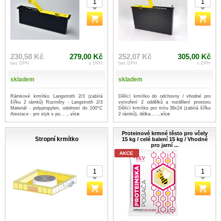
230,58 Kč
279,00 Kč
252,07 Kč
305,00 Kč
bez DPH
s DPH
bez DPH
s DPH
skladem
skladem
Rámkové krmítko Langstroth 2/3 (zabírá
Dělící krmítko do odchovny / vhodné pro
šířku 2 rámků) Rozměry - Langstroth 2/3
vytvoření 2 oddělků a rozdělení prostoru
Materiál - polypropylen, odolnost do 100°C
Dělící krmítko pro míru 39x24 (zabírá šířku
Atestace - pro styk s po...
...více
2 rámků), délka...
...více
Proteinové krmné těsto pro včely
Stropní krmítko
15 kg / celé balení 15 kg / Vhodné
pro jarní ...
AKCE