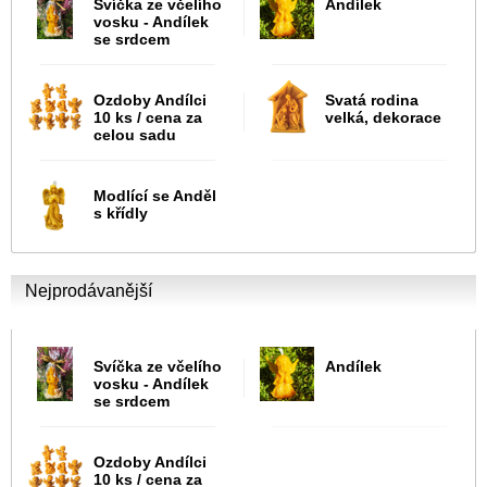
Svíčka ze včelího
Andílek
vosku - Andílek
se srdcem
Ozdoby Andílci
Svatá rodina
10 ks / cena za
velká, dekorace
celou sadu
Modlící se Anděl
s křídly
Nejprodávanější
Svíčka ze včelího
Andílek
vosku - Andílek
se srdcem
Ozdoby Andílci
10 ks / cena za