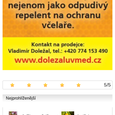
5
/
5
Nejprohlíženější