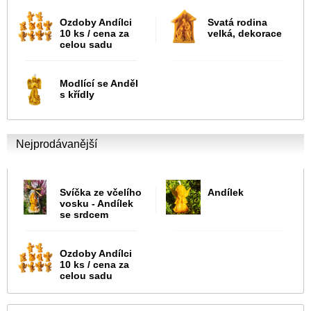
Ozdoby Andílci
Svatá rodina
10 ks / cena za
velká, dekorace
celou sadu
Modlící se Anděl
s křídly
Nejprodávanější
Svíčka ze včelího
Andílek
vosku - Andílek
se srdcem
Ozdoby Andílci
10 ks / cena za
celou sadu