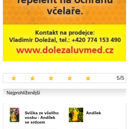
5
/
5
Nejprohlíženější
Svíčka ze včelího
Andílek
vosku - Andílek
se srdcem