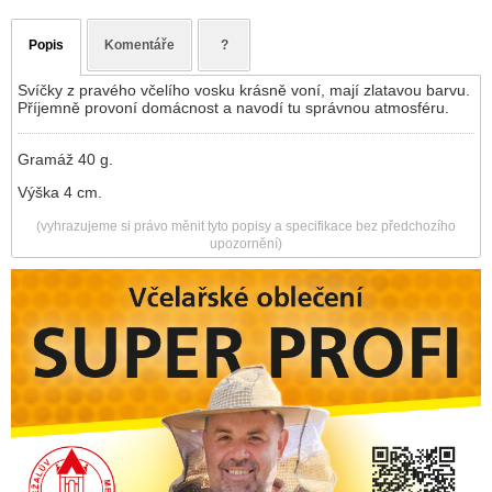
Popis
Komentáře
?
Svíčky z pravého včelího vosku krásně voní, mají zlatavou barvu.
Příjemně provoní domácnost a navodí tu správnou atmosféru.
Gramáž 40 g.
Výška 4 cm.
(vyhrazujeme si právo měnit tyto popisy a specifikace bez předchozího
upozornění)