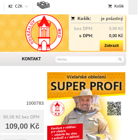
CZK
Košík
Košík:
je prázdný
bez DPH:
0,00 Kč
s DPH:
0,00 Kč
Zobrazit
KONTAKT
1000783
90,08 Kč
bez DPH
109,00 Kč