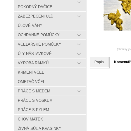
POKORNÝ DAČICE
ZABEZPEČENÍ ÚLŮ
ÚLOVÉ VÁHY
OCHRANNÉ POMŮCKY
VČELAŘSKÉ POMŮCKY
(obrázky js
ÚLY NÁSTAVKOVÉ
Popis
Komentář
VÝROBA RÁMKŮ
KRMENÍ VČEL
OMETAČ VČEL
PRÁCE S MEDEM
PRÁCE S VOSKEM
PRÁCE S PYLEM
CHOV MATEK
ŽIVNÁ SŮL A KVASINKY