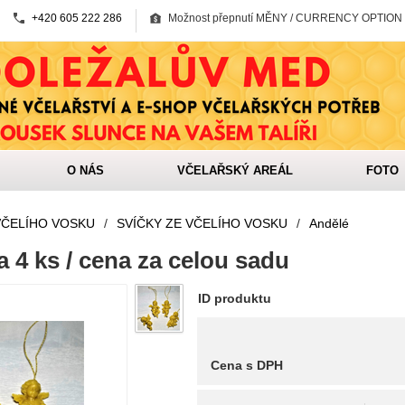
+420 605 222 286
Možnost přepnutí MĚNY / CURRENCY OPTION
O NÁS
VČELAŘSKÝ AREÁL
FOTO
VČELÍHO VOSKU
/
SVÍČKY ZE VČELÍHO VOSKU
/
Andělé
a 4 ks / cena za celou sadu
ID produktu
Cena s DPH