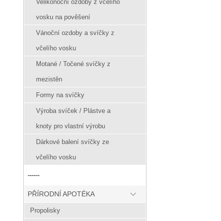
Velikonoční ozdoby z včelího
vosku na pověšení
Vánoční ozdoby a svíčky z
včelího vosku
Motané / Točené svíčky z
mezistěn
Formy na svíčky
Výroba svíček / Plástve a
knoty pro vlastní výrobu
Dárkové balení svíčky ze
včelího vosku
------
PŘÍRODNÍ APOTÉKA
Propolisky