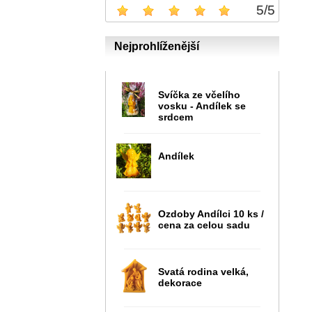
5
/
5
Nejprohlíženější
Svíčka ze včelího
vosku - Andílek se
srdcem
Andílek
Ozdoby Andílci 10 ks /
cena za celou sadu
Svatá rodina velká,
dekorace