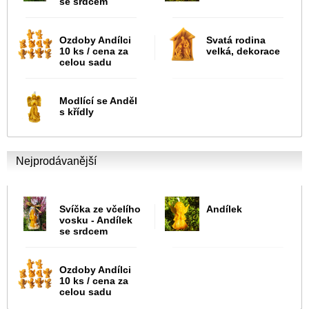
se srdcem
Ozdoby Andílci
Svatá rodina
10 ks / cena za
velká, dekorace
celou sadu
Modlící se Anděl
s křídly
Nejprodávanější
Svíčka ze včelího
Andílek
vosku - Andílek
se srdcem
Ozdoby Andílci
10 ks / cena za
celou sadu