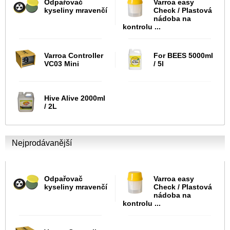
Odpařovač
Varroa easy
kyseliny mravenčí
Check / Plastová
nádoba na
kontrolu ...
Varroa Controller
For BEES 5000ml
VC03 Mini
/ 5l
Hive Alive 2000ml
/ 2L
Nejprodávanější
Odpařovač
Varroa easy
kyseliny mravenčí
Check / Plastová
nádoba na
kontrolu ...