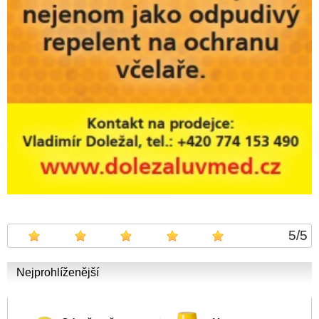
5
/
5
Nejprohlíženější