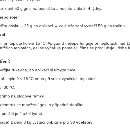
e: opět 50 g gelu na podložku a nechte v úlu 2–4 týdny.
nebo roje:
viční dávku – 25 g na aplikaci → celé ošetření vystačí 50 g na rodinu.
obí:
 při teplotě kolem 15 °C. Apiguard nejlépe funguje při teplotách nad 1
i nižších teplotách, gel se vypařuje pomaleji, čímž se prodlužuje i doba 
ření:
oužijte rukavice, po aplikaci si umyjte ruce.
při teplotě < 15 °C nebo při velmi vysokých teplotách.
 0–30 °C.
 přímo na plodové rámky.
kontrolujte množství gelu a případně doplňte.
použití je 4 až 6 týdnů.
mace:
Balení 3 kg vystačí přibližně pro
30 včelstev
.