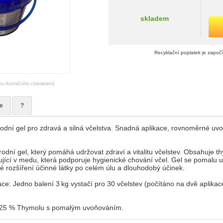
skladem
Recyklační poplatek je započ
ou ilustračního charakteru)
e
?
rodní gel pro zdravá a silná včelstva. Snadná aplikace, rovnoměrné uv
rodní gel, který pomáhá udržovat zdraví a vitalitu včelstev. Obsahuje th
ující v medu, která podporuje hygienické chování včel. Gel se pomalu u
é rozšíření účinné látky po celém úlu a dlouhodobý účinek.
ace: Jedno balení 3 kg vystačí pro 30 včelstev (počítáno na dvě aplikac
 25 % Thymolu s pomalým uvoňováním.