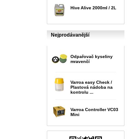
Hive Alive 2000ml / 2L
Nejprodávanější
Odpařovač kyseliny
mravenčí
Varroa easy Check /
Plastová nádoba na
kontrolu ...
Varroa Controller VC03
Mini