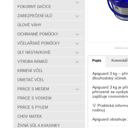
POKORNÝ DAČICE
ZABEZPEČENÍ ÚLŮ
ÚLOVÉ VÁHY
OCHRANNÉ POMŮCKY
VČELAŘSKÉ POMŮCKY
(obrázky js
ÚLY NÁSTAVKOVÉ
Popis
Komentář
VÝROBA RÁMKŮ
KRMENÍ VČEL
Apiguard 3 kg – pří
dlouhodobý účinek.
OMETAČ VČEL
Apiguard 3 kg je pří
PRÁCE S MEDEM
přirozeně se vyskyt
zajišťuje rovnoměrn
PRÁCE S VOSKEM
💡 Praktická inform
PRÁCE S PYLEM
rodinu).
CHOV MATEK
Apiguard obsahuje
ŽIVNÁ SŮL A KVASINKY