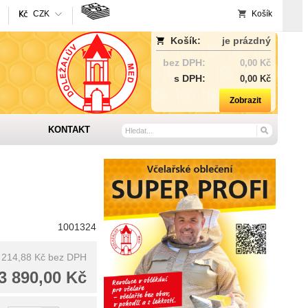
CZK
Košík
Košík:
je prázdný
bez DPH:
0,00 Kč
s DPH:
0,00 Kč
Zobrazit
KONTAKT
1001324
 214,88 Kč
bez DPH
3 890,00 Kč