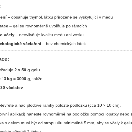
:
žení
– obsahuje thymol, látku přirozeně se vyskytující v medu
kace
– gel se rovnoměrně uvolňuje po rámcích
o včely
– neovlivňuje kvalitu medu ani vosku
ekologické včelaření
– bez chemických látek
ace:
yžaduje
2 x 50 g gelu
.
ní
3 kg = 3000 g
, takže:
=
30 včelstev
 otevřete a nad plodové rámky položte podložku (cca 10 × 10 cm).
první aplikaci) naneste rovnoměrně na podložku pomocí lopatky nebo s
ka s gelem musí být od stropu úlu minimálně 5 mm, aby se včely k gelu
nechte působit 2 týdny.