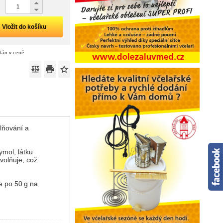
Vložit do košíku
ítán v ceně
olňování a
ymol, látku
volňuje, což
e po 50 g na