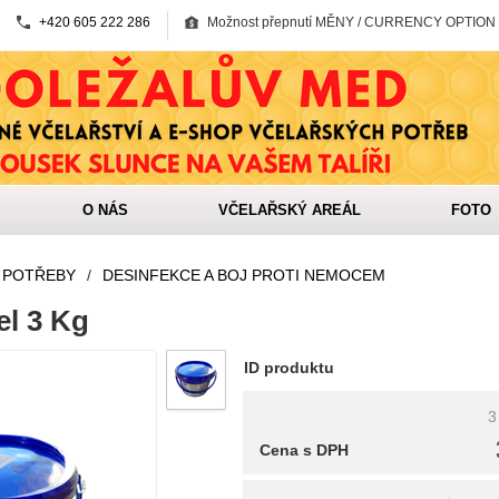
+420 605 222 286
Možnost přepnutí MĚNY / CURRENCY OPTION
O NÁS
VČELAŘSKÝ AREÁL
FOTO
 POTŘEBY
/
DESINFEKCE A BOJ PROTI NEMOCEM
el 3 Kg
ID produktu
3
Cena s DPH