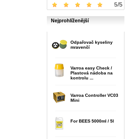
5
/
5
Nejprohlíženější
Odpařovač kyseliny
mravenčí
Varroa easy Check /
Plastová nádoba na
kontrolu ...
Varroa Controller VC03
Mini
For BEES 5000ml / 5l