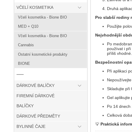
VČELÍ KOSMETIKA
Druhá aplikac
Pro slabší rodiny 
Včelí kosmetika - Bione BIO
Použijte polo
MED + Q10
Nejvhodnější obd
Včelí kosmetika - Bione BIO
Po medobraní,
Cannabis
používat i př
příliš vhodné.
Ostatní kosmetické produkty
Bezpečnostní opat
BIONE
Při aplikaci p
------
Nepoužívejte 
DÁRKOVÉ BALÍČKY
Skladujte při
FIREMNÍ DÁRKOVÉ
Gel aplikujte
BALÍČKY
Po 14 dnech z
Celková doba 
DÁRKOVÉ PŘEDMĚTY
💡
Praktická infor
BYLINNÉ ČAJE