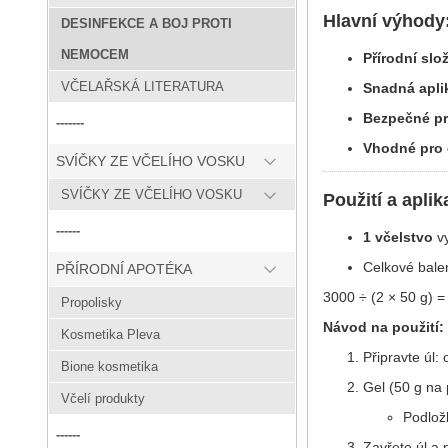
Hlavní výhody
DESINFEKCE A BOJ PROTI
NEMOCEM
Přírodní slo
VČELAŘSKÁ LITERATURA
Snadná apli
Bezpečné pr
-------
Vhodné pro 
SVÍČKY ZE VČELÍHO VOSKU
SVÍČKY ZE VČELÍHO VOSKU
Použití a aplik
------
1 včelstvo
v
Celkové bale
PŘÍRODNÍ APOTÉKA
3000 ÷ (2 × 50 g) 
Propolisky
Návod na použití:
Kosmetika Pleva
Připravte úl:
Bione kosmetika
Gel (50 g na 
Včelí produkty
Podlož
------
Zavřete úl a 