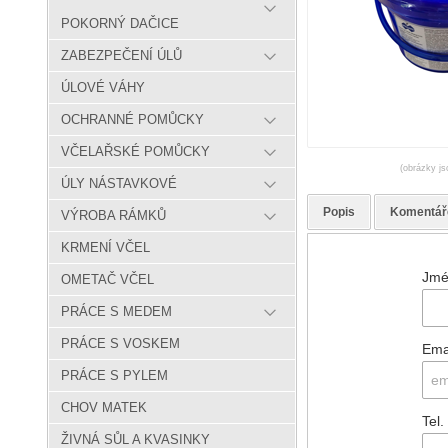
POKORNÝ DAČICE
ZABEZPEČENÍ ÚLŮ
ÚLOVÉ VÁHY
OCHRANNÉ POMŮCKY
VČELAŘSKÉ POMŮCKY
(obrázky js
ÚLY NÁSTAVKOVÉ
Popis
Komentář
VÝROBA RÁMKŮ
KRMENÍ VČEL
Jmé
OMETAČ VČEL
PRÁCE S MEDEM
PRÁCE S VOSKEM
Ema
PRÁCE S PYLEM
CHOV MATEK
Tel.
ŽIVNÁ SŮL A KVASINKY