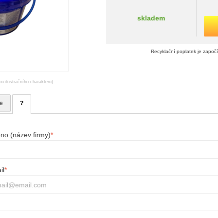
skladem
Recyklační poplatek je započ
ou ilustračního charakteru)
e
?
no (název firmy)
*
il
*