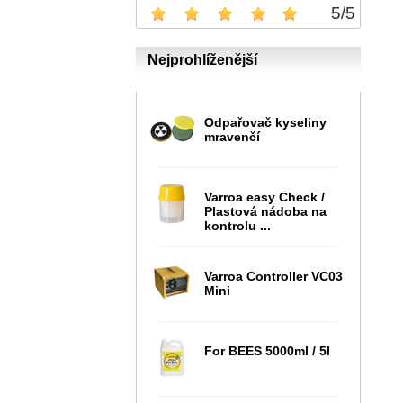
5
/
5
Nejprohlíženější
Odpařovač kyseliny
mravenčí
Varroa easy Check /
Plastová nádoba na
kontrolu ...
Varroa Controller VC03
Mini
For BEES 5000ml / 5l