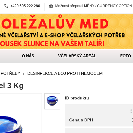
+420 605 222 286
Možnost přepnutí MĚNY / CURRENCY OPTION
O NÁS
VČELAŘSKÝ AREÁL
FOTO
 POTŘEBY
/
DESINFEKCE A BOJ PROTI NEMOCEM
el 3 Kg
ID produktu
3
Cena s DPH