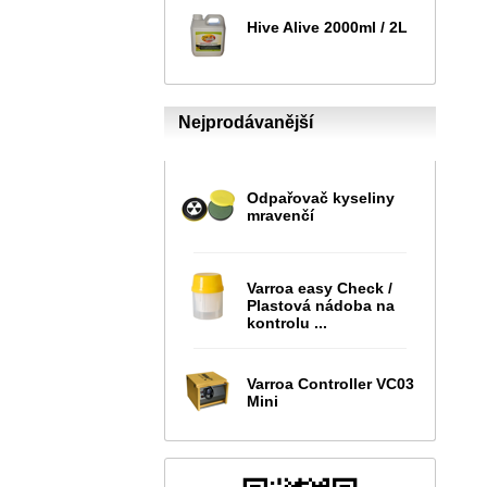
Hive Alive 2000ml / 2L
Nejprodávanější
Odpařovač kyseliny
mravenčí
Varroa easy Check /
Plastová nádoba na
kontrolu ...
Varroa Controller VC03
Mini