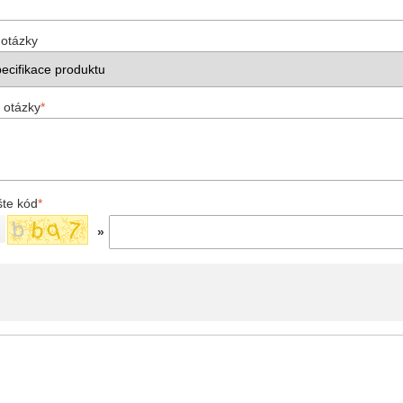
 otázky
 otázky
*
šte kód
*
»