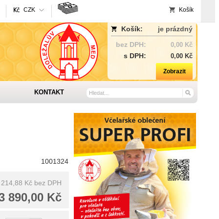
CZK
Košík
Košík:
je prázdný
bez DPH:
0,00 Kč
s DPH:
0,00 Kč
Zobrazit
KONTAKT
1001324
 214,88 Kč
bez DPH
3 890,00 Kč