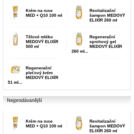
Krém na ruce
Revitalizační
MED + Q10 100 ml
šampon MEDOVÝ
ELIXÍR 260 ml
Tělové mléko
Regenerační
MEDOVÝ ELIXÍR
sprchový gel
500 ml
MEDOVÝ ELIXÍR
260 ml...
Regenerační
pleťový krém
MEDOVÝ ELIXÍR
51 ml...
Nejprodávanější
Krém na ruce
Revitalizační
MED + Q10 100 ml
šampon MEDOVÝ
ELIXÍR 260 ml