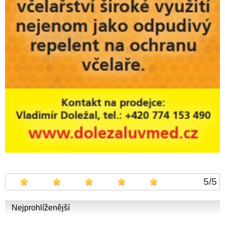
5
/
5
Nejprohlíženější