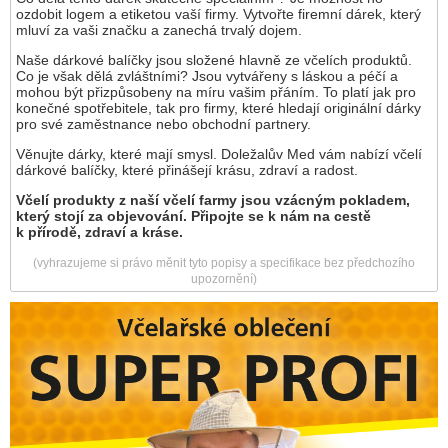
ozdobit logem a etiketou vaší firmy. Vytvořte firemní dárek, který
mluví za vaši značku a zanechá trvalý dojem.
Naše dárkové balíčky jsou složené hlavně ze včelích produktů.
Co je však dělá zvláštními? Jsou vytvářeny s láskou a péčí a
mohou být přizpůsobeny na míru vašim přáním. To platí jak pro
konečné spotřebitele, tak pro firmy, které hledají originální dárky
pro své zaměstnance nebo obchodní partnery.
Věnujte dárky, které mají smysl. Doležalův Med vám nabízí včelí
dárkové balíčky, které přinášejí krásu, zdraví a radost.
Včelí produkty z naší včelí farmy jsou vzácným pokladem,
který stojí za objevování. Připojte se k nám na cestě
k přírodě, zdraví a kráse.
(vyhrazujeme si právo měnit tyto popisy a specifikace bez předchozího
upozornění)