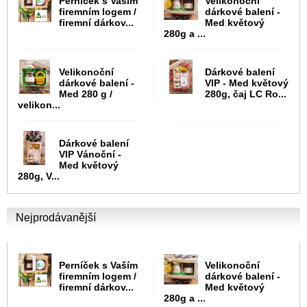
Perníček s Vaším
Velikonoční
firemním logem /
dárkové balení -
firemní dárkov...
Med květový
280g a ...
Velikonoční
Dárkové balení
dárkové balení -
VIP - Med květový
Med 280 g /
280g, čaj LC Ro...
velikon...
Dárkové balení
VIP Vánoční -
Med květový
280g, V...
Nejprodávanější
Perníček s Vaším
Velikonoční
firemním logem /
dárkové balení -
firemní dárkov...
Med květový
280g a ...