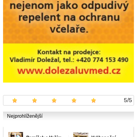
5
/
5
Nejprohlíženější