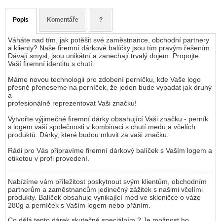
Popis
Komentáře
?
Váháte nad tím, jak potěšit své zaměstnance, obchodní partnery
a klienty? Naše firemní dárkové balíčky jsou tím pravým řešením.
Dávají smysl, jsou unikátní a zanechají trvalý dojem. Propojte
Vaší firemní identitu s chutí.
Máme novou technologii pro zdobení perníčku, kde Vaše logo
přesně přeneseme na perníček, že jeden bude vypadat jak druhý
a
profesionálně reprezentovat Vaši značku!
Vytvořte výjimečné firemní dárky obsahující Vaši značku - perník
s logem vaší společnosti v kombinaci s chutí medu a včelích
produktů. Dárky, které budou mluvit za vaši značku.
Rádi pro Vás připravíme firemní dárkový balíček s Vaším logem a
etiketou v profi provedení.
Nabízíme vám příležitost poskytnout svým klientům, obchodním
partnerům a zaměstnancům jedinečný zážitek s našimi včelími
produkty. Balíček obsahuje vynikající med ve skleničce o váze
280g a perníček s Vaším logem nebo přáním.
Co dělá tento dárek skutečně speciálním ? Je možnost ho