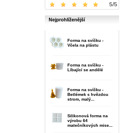
5
/
5
Nejprohlíženější
Forma na svíčku -
Včela na plástu
Forma na svíčku -
Líbající se andělé
Forma na svíčku -
Betlémek s hvězdou
strom, malý...
Silikonová forma na
výrobu 64
matečníkových mise...