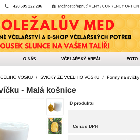
+420 605 222 286
Možnost přepnutí MĚNY / CURRENCY OPTION
O NÁS
VČELAŘSKÝ AREÁL
FOTO
VČELÍHO VOSKU
/
SVÍČKY ZE VČELÍHO VOSKU
/
Formy na svíčky
íčku - Malá košnice
ID produktu
Cena s DPH