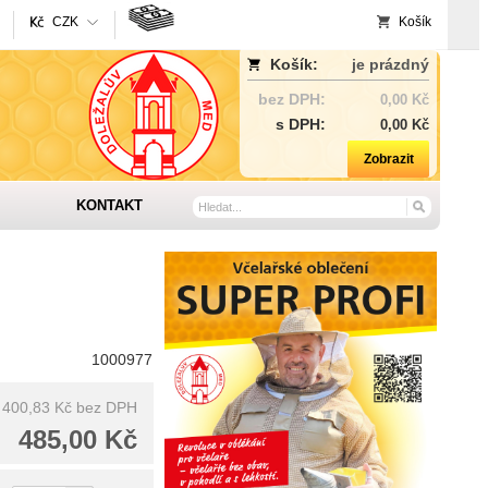
CZK
Košík
Košík:
je prázdný
bez DPH:
0,00 Kč
s DPH:
0,00 Kč
Zobrazit
KONTAKT
1000977
400,83 Kč
bez DPH
485,00 Kč