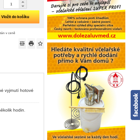
Vložit do košíku
ítán v ceně
né vyjmutí hotové
ěkolik hodin.