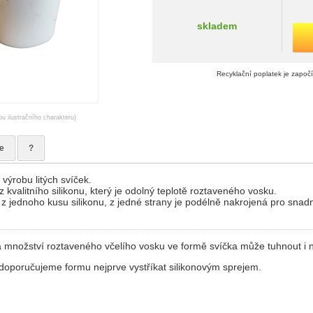
skladem
Recyklační poplatek je započ
ou ilustračního charakteru)
e
?
výrobu litých svíček.
 kvalitního silikonu, který je odolný teplotě roztaveného vosku.
z jednoho kusu silikonu, z jedné strany je podélně nakrojená pro snad
 a množství roztaveného včelího vosku ve formě svíčka může tuhnout i n
ů doporučujeme formu nejprve vystříkat silikonovým sprejem.