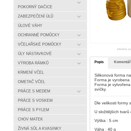
POKORNÝ DAČICE
ZABEZPEČENÍ ÚLŮ
ÚLOVÉ VÁHY
OCHRANNÉ POMŮCKY
VČELAŘSKÉ POMŮCKY
(obrázky js
ÚLY NÁSTAVKOVÉ
Popis
Komentář
VÝROBA RÁMKŮ
KRMENÍ VČEL
Silikonová forma na 
Forma je vyrobena z
OMETAČ VČEL
Forma je vytvořena 
svíčky.
PRÁCE S MEDEM
PRÁCE S VOSKEM
Dle velikosti formy
PRÁCE S PYLEM
U složitějších tvar
CHOV MATEK
Výška : 5 cm
ŽIVNÁ SŮL A KVASINKY
Váha : 40 g