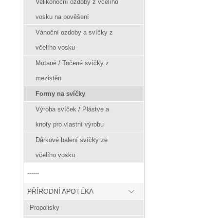
Velikonoční ozdoby z včelího
vosku na pověšení
Vánoční ozdoby a svíčky z
včelího vosku
Motané / Točené svíčky z
mezistěn
Formy na svíčky
Výroba svíček / Plástve a
knoty pro vlastní výrobu
Dárkové balení svíčky ze
včelího vosku
------
PŘÍRODNÍ APOTÉKA
Propolisky