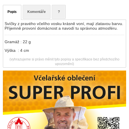
Popis
Komentáře
?
Svíčky z pravého včelího vosku krásně voní, mají zlatavou barvu.
Příjemně provoní domácnost a navodí tu správnou atmosféru.
Gramáž : 22 g
Výška : 4 cm
(vyhrazujeme si právo měnit tyto popisy a specifikace bez předchozího
upozornění)