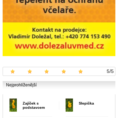
5
/
5
Nejprohlíženější
Zajíček s
Slepička
podstavcem