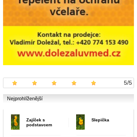
5
/
5
Nejprohlíženější
Zajíček s
Slepička
podstavcem