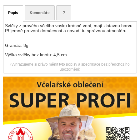
Popis
Komentáře
?
Svíčky z pravého včelího vosku krásně voní, mají zlatavou barvu.
Příjemně provoní domácnost a navodí tu správnou atmosféru.
Gramáź: 8g
Výška svíčky bez knotu: 4,5 cm
(vyhrazujeme si právo měnit tyto popisy a specifikace bez předchozího
upozornění)