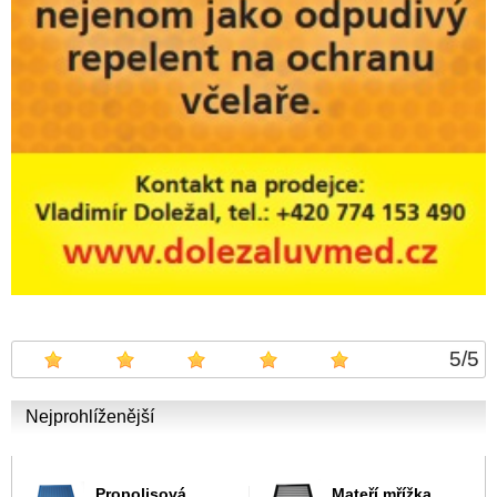
5
/
5
Nejprohlíženější
Propolisová
Mateří mřížka