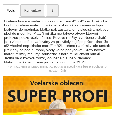
Popis
Komentáře
?
Drátěná kovová mateří mřížka o rozměru 42 x 42 cm. Praktická
kvalitní drátěná mateří mřížka jenž slouží k zabránění vstupu
královny do medníku. Matka pak zůstává jen v plodišti a neklade
plod do medníku. Mateří mřížka má takové otvory kterými
prolezou pouze včely dělnice. Kovové mřížky, vyrobené z drátů,
jsou všeobecně považovány za pro včely nejlépe průchodné. Je
též vhodné nepokládat mateří mřížku přímo na rámky, ale umístit
ji tak aby se pod ní mohly včely volně pohybovat. Dráty kovové
mateří mřížky mají být souběžně s horními loučkami rámků.
Jedná se o kovové mřížky oblíbené hlavně v Německu.
Mateří mřížka je určena pro rámkovou míru 39x24
(vyhrazujeme si právo měnit tyto popisy a specifikace bez předchozího
upozornění)