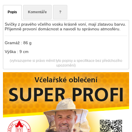
Popis
Komentáře
?
Svíčky z pravého včelího vosku krásně voní, mají zlatavou barvu.
Příjemně provoní domácnost a navodí tu správnou atmosféru.
Gramáž : 86 g
Výška : 9 cm
(vyhrazujeme si právo měnit tyto popisy a specifikace bez předchozího
upozornění)