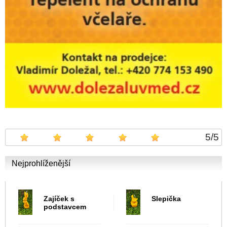
5
/
5
Nejprohlíženější
Zajíček s
Slepička
podstavcem