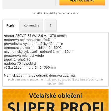
Vložit do košíku
Recyklační poplatek je započítán v ceně
Popis
Komentáře
?
•motor 230V/0,37kW, 2,9 A, 1370 ot/min
motorová ochrana proti přetížení
převodovka výstupní otáčky 40 ot/min
termostat s externím čidlem 0 - 60°C
asymetrický cyklovač - spínání 1 min - 10dní
prostorová míchací vrtule
tepelná rohož 70 l
nádoba 70 l s poklicí
výška 1150mm a průměr 350mm
Není skladem na objednání, doprava zdarma.
(vyhrazujeme si právo měnit tyto popisy a specifikace bez předchozího
upozornění)