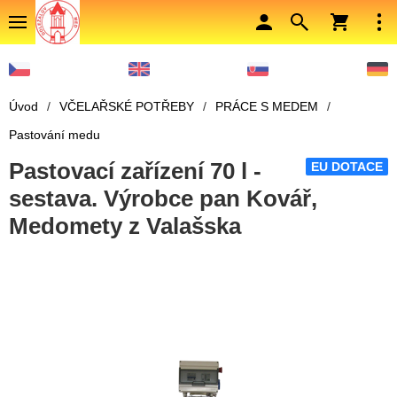
Úvod
/
VČELAŘSKÉ POTŘEBY
/
PRÁCE S MEDEM
/
Pastování medu
Pastovací zařízení 70 l -
EU DOTACE
sestava. Výrobce pan Kovář,
Medomety z Valašska