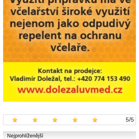
5
/
5
Nejprohlíženější