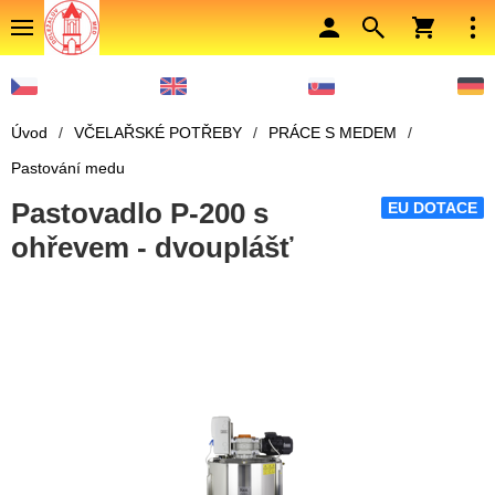
Úvod
/
VČELAŘSKÉ POTŘEBY
/
PRÁCE S MEDEM
/
Pastování medu
Pastovadlo P-200 s
EU DOTACE
ohřevem - dvouplášť