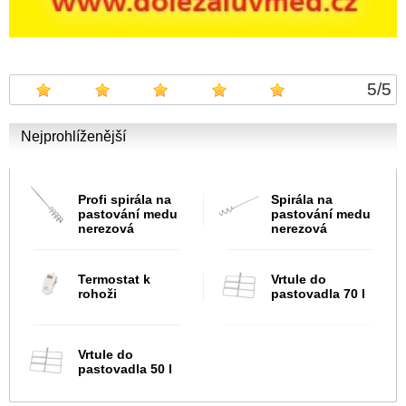
5
/
5
Nejprohlíženější
Profi spirála na
Spirála na
pastování medu
pastování medu
nerezová
nerezová
Termostat k
Vrtule do
rohoži
pastovadla 70 l
Vrtule do
pastovadla 50 l