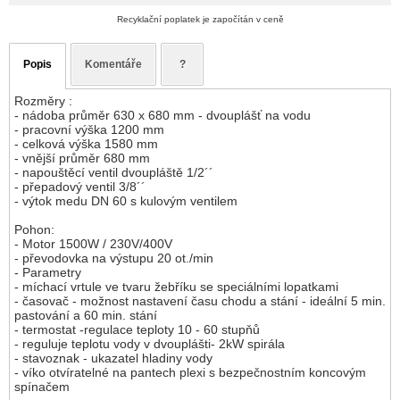
Recyklační poplatek je započítán v ceně
Popis
Komentáře
?
Rozměry :
- nádoba průměr 630 x 680 mm - dvouplášť na vodu
- pracovní výška 1200 mm
- celková výška 1580 mm
- vnější průměr 680 mm
- napouštěcí ventil dvoupláště 1/2´´
- přepadový ventil 3/8´´
- výtok medu DN 60 s kulovým ventilem
Pohon:
- Motor 1500W / 230V/400V
- převodovka na výstupu 20 ot./min
- Parametry
- míchací vrtule ve tvaru žebříku se speciálními lopatkami
- časovač - možnost nastavení času chodu a stání - ideální 5 min.
pastování a 60 min. stání
- termostat -regulace teploty 10 - 60 stupňů
- reguluje teplotu vody v dvouplášti- 2kW spirála
- stavoznak - ukazatel hladiny vody
- víko otvíratelné na pantech plexi s bezpečnostním koncovým
spínačem