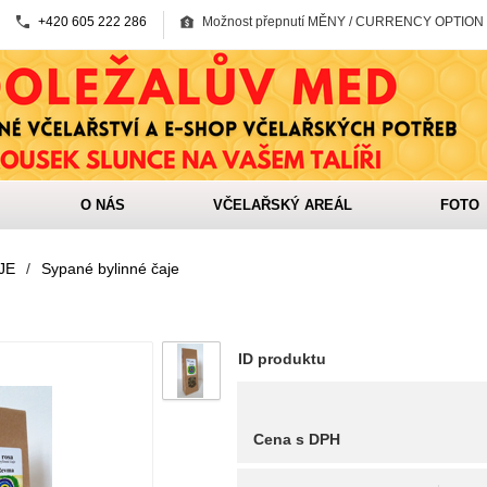
+420 605 222 286
Možnost přepnutí MĚNY / CURRENCY OPTION
O NÁS
VČELAŘSKÝ AREÁL
FOTO
JE
/
Sypané bylinné čaje
ID produktu
Cena s DPH