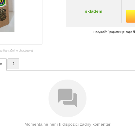
skladem
Recyklační poplatek je započ
ou ilustračního charakteru)
e
?
Momentálně není k dispozici žádný komentář