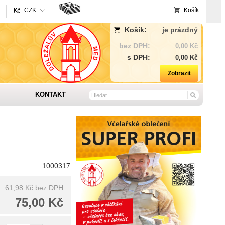
CZK
Košík
Košík:
je prázdný
bez DPH:
0,00 Kč
s DPH:
0,00 Kč
Zobrazit
KONTAKT
1000317
61,98 Kč
bez DPH
75,00 Kč