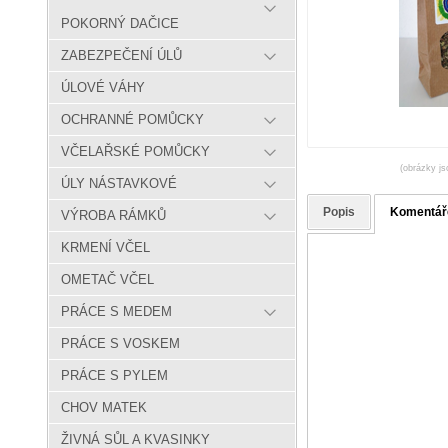
POKORNÝ DAČICE
ZABEZPEČENÍ ÚLŮ
ÚLOVÉ VÁHY
OCHRANNÉ POMŮCKY
VČELAŘSKÉ POMŮCKY
(obrázky js
ÚLY NÁSTAVKOVÉ
Popis
Komentář
VÝROBA RÁMKŮ
KRMENÍ VČEL
OMETAČ VČEL
PRÁCE S MEDEM
PRÁCE S VOSKEM
PRÁCE S PYLEM
CHOV MATEK
ŽIVNÁ SŮL A KVASINKY