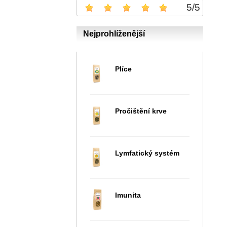
5
/
5
Nejprohlíženější
Plíce
Pročištění krve
Lymfatický systém
Imunita