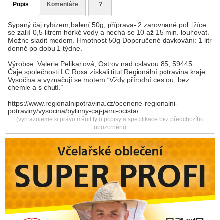
Popis
Komentáře
?
Sypaný čaj rybízem,balení 50g, příprava- 2 zarovnané pol. lžíce
se zalijí 0,5 litrem horké vody a nechá se 10 až 15 min. louhovat.
Možno sladit medem. Hmotnost 50g Doporučené dávkování: 1 litr
denně po dobu 1 týdne.
Výrobce: Valerie Pelikanová, Ostrov nad oslavou 85, 59445
Čaje společnosti LC Rosa získali titul Regionální potravina kraje
Vysočina a vyznačují se motem “Vždy přírodní cestou, bez
chemie a s chutí.“
https://www.regionalnipotravina.cz/ocenene-regionalni-
potraviny/vysocina/bylinny-caj-jarni-ocista/
(vyhrazujeme si právo měnit tyto popisy a specifikace bez předchozího
upozornění)