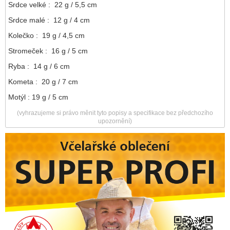
Srdce velké : 22 g / 5,5 cm
Srdce malé : 12 g / 4 cm
Kolečko : 19 g / 4,5 cm
Stromeček : 16 g / 5 cm
Ryba : 14 g / 6 cm
Kometa : 20 g / 7 cm
Motýl : 19 g / 5 cm
(vyhrazujeme si právo měnit tyto popisy a specifikace bez předchozího
upozornění)