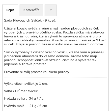
Popis
Komentáře
?
Sada Plovoucích Svíček - 9 kusů.
Užijte si kouzlo světla a vůně s naší sadou plovoucích svíček
vyrobených z pravého včelího vosku. Každá svíčka má zlatavou
barvu a krásnou vůni, která vytvoří tu správnou atmosféru pro
relaxaci a záblesky romantiky. V sadě plovoucích svíček je 9 kusů
svíček. Užijte si přírodní krásu včelího vosku ve vašem domově.
Svíčky vyrobeny z čistého včelího vosku, krásně voní a přinášejí
jedinečnou atmosféru do vašeho domova. Kromě toho mají
přírodní schopnost ionizovat vzduch, čistit ho a vytvářet tak
příjemné a zdravé prostředí.
Provoníte si svůj prostor kouskem přírody.
Výška všech svíček je 1 cm.
Váha / Průměr svíček
Hvězda velká : 34 g / 7 cm
Hvězda malá : 21 g / 6 cm