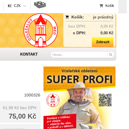
CZK
Košík
Košík:
je prázdný
bez DPH:
0,00 Kč
s DPH:
0,00 Kč
Zobrazit
KONTAKT
1000326
61,98 Kč
bez DPH
75,00 Kč