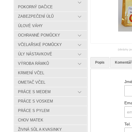
POKORNÝ DAČICE
ZABEZPEČENÍ ÚLŮ
ÚLOVÉ VÁHY
OCHRANNÉ POMŮCKY
VČELAŘSKÉ POMŮCKY
(obrázky js
ÚLY NÁSTAVKOVÉ
Popis
Komentář
VÝROBA RÁMKŮ
KRMENÍ VČEL
Jmé
OMETAČ VČEL
PRÁCE S MEDEM
PRÁCE S VOSKEM
Ema
PRÁCE S PYLEM
CHOV MATEK
Tel.
ŽIVNÁ SŮL A KVASINKY