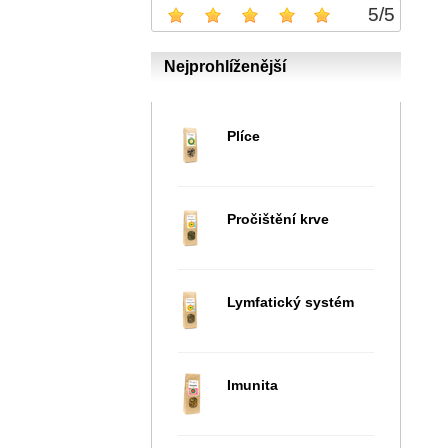
5
/
5
Nejprohlíženější
Plíce
Pročištění krve
Lymfatický systém
Imunita