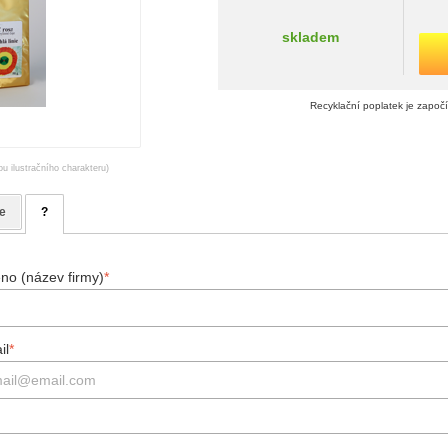
skladem
Recyklační poplatek je započ
ou ilustračního charakteru)
e
?
no (název firmy)
*
il
*