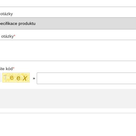
 otázky
 otázky
*
šte kód
*
»