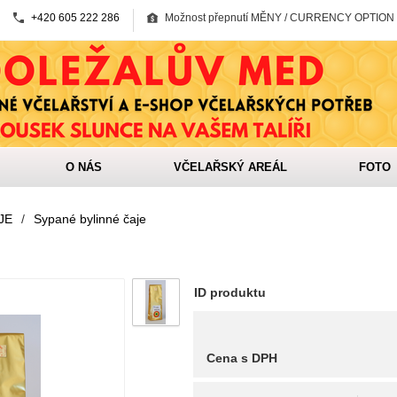
+420 605 222 286
Možnost přepnutí MĚNY / CURRENCY OPTION
O NÁS
VČELAŘSKÝ AREÁL
FOTO
JE
/
Sypané bylinné čaje
ID produktu
Cena s DPH