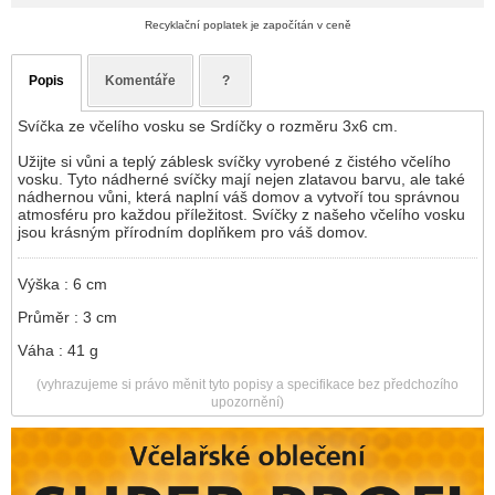
Recyklační poplatek je započítán v ceně
Popis
Komentáře
?
Svíčka ze včelího vosku se Srdíčky o rozměru 3x6 cm.
Užijte si vůni a teplý záblesk svíčky vyrobené z čistého včelího
vosku. Tyto nádherné svíčky mají nejen zlatavou barvu, ale také
nádhernou vůni, která naplní váš domov a vytvoří tou správnou
atmosféru pro každou příležitost. Svíčky z našeho včelího vosku
jsou krásným přírodním doplňkem pro váš domov.
Výška : 6 cm
Průměr : 3 cm
Váha : 41 g
(vyhrazujeme si právo měnit tyto popisy a specifikace bez předchozího
upozornění)