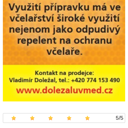
5
/
5