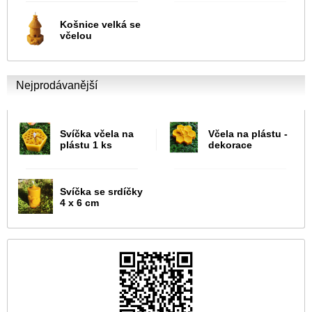
Košnice velká se
včelou
Nejprodávanější
Svíčka včela na
Včela na plástu -
plástu 1 ks
dekorace
Svíčka se srdíčky
4 x 6 cm