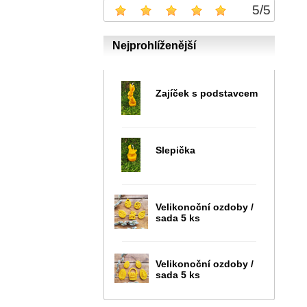
5
/
5
Nejprohlíženější
Zajíček s podstavcem
Slepička
Velikonoční ozdoby /
sada 5 ks
Velikonoční ozdoby /
sada 5 ks