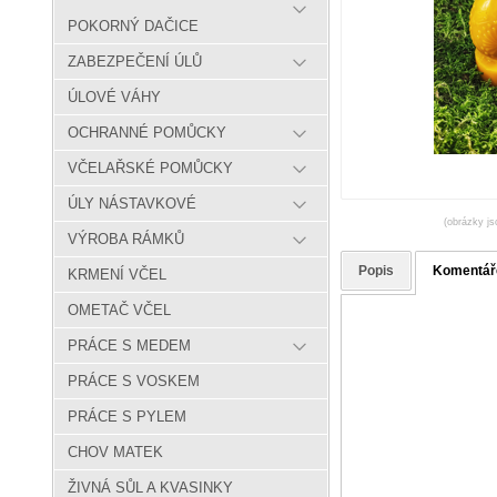
POKORNÝ DAČICE
ZABEZPEČENÍ ÚLŮ
ÚLOVÉ VÁHY
OCHRANNÉ POMŮCKY
VČELAŘSKÉ POMŮCKY
ÚLY NÁSTAVKOVÉ
(obrázky js
VÝROBA RÁMKŮ
Popis
Komentář
KRMENÍ VČEL
OMETAČ VČEL
PRÁCE S MEDEM
PRÁCE S VOSKEM
PRÁCE S PYLEM
CHOV MATEK
ŽIVNÁ SŮL A KVASINKY