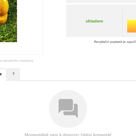
skladem
Recyklační poplatek je započ
ou ilustračního charakteru)
e
?
Momentálně není k dispozici žádný komentář