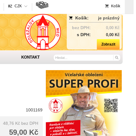
CZK
Košík
Košík:
je prázdný
bez DPH:
0,00 Kč
s DPH:
0,00 Kč
Zobrazit
KONTAKT
1001169
48,76 Kč
bez DPH
59,00 Kč