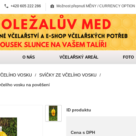
+420 605 222 286
Možnost přepnutí MĚNY / CURRENCY OPTION
O NÁS
VČELAŘSKÝ AREÁL
FOTO
VČELÍHO VOSKU
/
SVÍČKY ZE VČELÍHO VOSKU
/
včelího vosku na pověšení
ID produktu
Cena s DPH