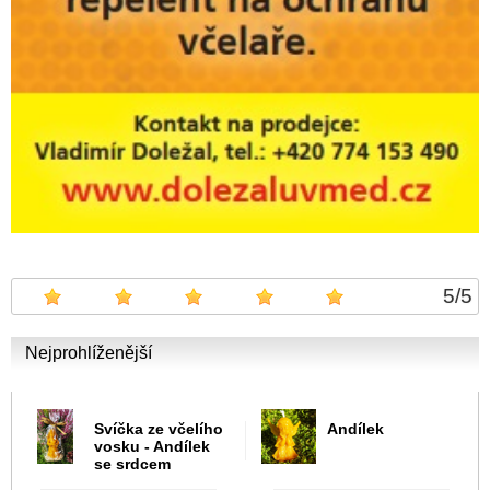
5
/
5
Nejprohlíženější
Svíčka ze včelího
Andílek
vosku - Andílek
se srdcem