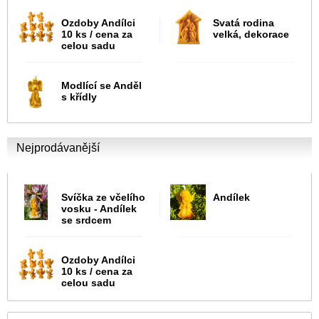
Ozdoby Andílci
Svatá rodina
10 ks / cena za
velká, dekorace
celou sadu
Modlící se Anděl
s křídly
Nejprodávanější
Svíčka ze včelího
Andílek
vosku - Andílek
se srdcem
Ozdoby Andílci
10 ks / cena za
celou sadu