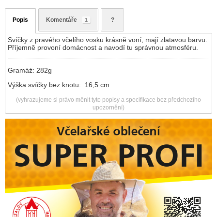
Popis
Komentáře
?
1
Svíčky z pravého včelího vosku krásně voní, mají zlatavou barvu.
Příjemně provoní domácnost a navodí tu správnou atmosféru.
Gramáź: 282g
Výška svíčky bez knotu: 16,5 cm
(vyhrazujeme si právo měnit tyto popisy a specifikace bez předchozího
upozornění)