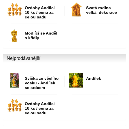
Ozdoby Andílci
Svatá rodina
10 ks / cena za
velká, dekorace
celou sadu
Modlící se Anděl
s křídly
Nejprodávanější
Svíčka ze včelího
Andílek
vosku - Andílek
se srdcem
Ozdoby Andílci
10 ks / cena za
celou sadu