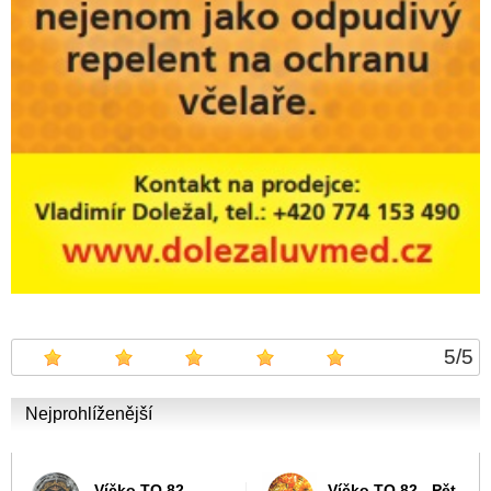
5
/
5
Nejprohlíženější
Víčko TO 82 -
Víčko TO 82 - Pět