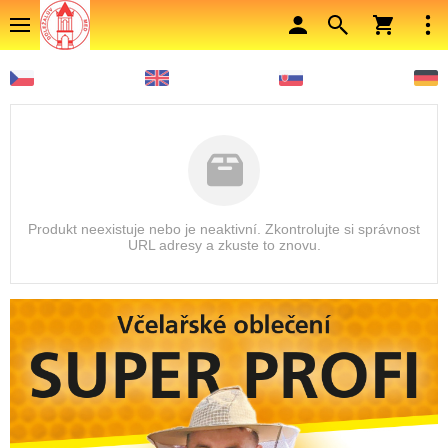
Produkt neexistuje nebo je neaktivní. Zkontrolujte si správnost
URL adresy a zkuste to znovu.