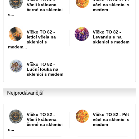
Včelí královna
včel na sklenici s
černé na sklenici
medem
s...
Víčko TO 82 -
Víčko TO 82 -
letící včela na
Levandule na
sklenici s
sklenici s medem
medem...
Víčko TO 82 -
Luční louka na
sklenici s medem
Nejprodávanější
Víčko TO 82 -
Víčko TO 82 - Pět
Včelí královna
včel na sklenici s
černé na sklenici
medem
s...