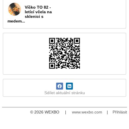
Víčko TO 82 -
letící včela na
sklenici s
medem...
Sdílet aktuální stránku
© 2026 WEXBO |
www.wexbo.com
|
Přihlásit