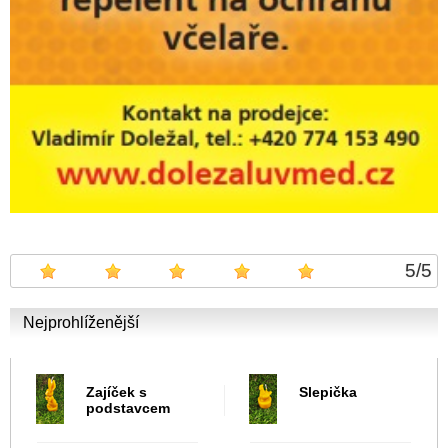
5
/
5
Nejprohlíženější
Zajíček s
Slepička
podstavcem