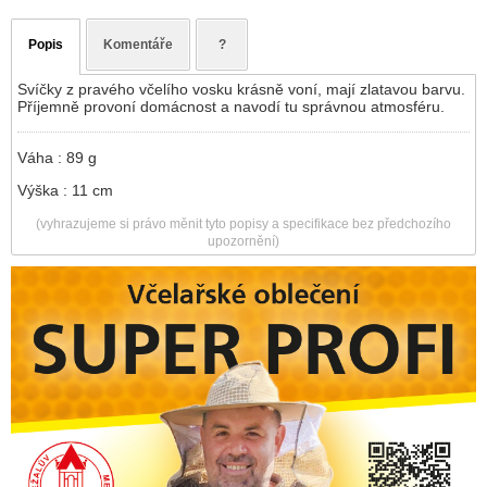
Popis
Komentáře
?
Svíčky z pravého včelího vosku krásně voní, mají zlatavou barvu.
Příjemně provoní domácnost a navodí tu správnou atmosféru.
Váha : 89 g
Výška : 11 cm
(vyhrazujeme si právo měnit tyto popisy a specifikace bez předchozího
upozornění)