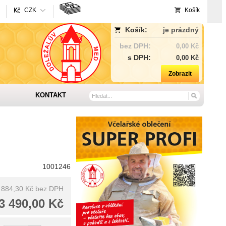
CZK
Košík
Košík:
je prázdný
bez DPH:
0,00 Kč
s DPH:
0,00 Kč
Zobrazit
KONTAKT
1001246
 884,30 Kč
bez DPH
3 490,00 Kč