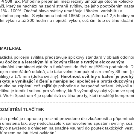
í 4 500 lux
. Pohodlné přepínání mezi režimy umožňuje otočné kolečko 
ači, který se nachází na zadní straně svítilny, lze jeho pootočením nastav
 1% - 100%. Otočná hlava svítilny umožňuje i širokou variabilitu v
telného paprsku. S výkonnou baterií 18650 je zajištěno až 2,5 hodiny n
í výkon a až 200 hodin na nejnižší výkon, což činí tuto svítilnu ideáln
 MATERIÁL
tická policejní svítilna představuje špičkový standard v oblasti odolno
ou čočkou a leteckým hliníkovým tělem s tvrdým eloxovaným
ptimální kombinaci výdrže a funkčnosti do těch nejtěžších podmínek. D
 nejen mimořádně odolná, ale také velmi kompaktní s rozměry 38 mm (p
tilny) x 175 mm (délka svítilny).
Hmotnost svítilny s baterií je pouh
skytuje vynikající držení a manipulaci společně s protiskluzovým
poutko na zápěstí, což zajišťuje pohodlné a bezpečné nošení, kdykoli a 
ítilna je ideální volbou pro všechny, kteří vyžadují vysoký výkon ve spoj
 WoHi Spectrum 4 je spolehlivá svítilna pro ty, kteří nechtějí kompromi
ZMÍSTĚNÍ TLAČÍTEK
ích prvků je naprosto precizně provedeno dle zkušeností a připomíne
ou umístěna tak, aby nedocházelo k samovolnému spuštění svítilny, což
y bylo navrženo s ohledem na snadné vsunutí do poutek taktických vest.
ůrazem na intuitivní ovládání.