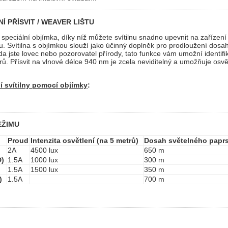
Í PŘÍSVIT / WEAVER LIŠTU
peciální objímka, díky níž můžete svítilnu snadno upevnit na zařízení
u. Svítilna s objímkou slouží jako účinný doplněk pro prodloužení dosa
da jste lovec nebo pozorovatel přírody, tato funkce vám umožní identifik
ů. Přísvit na vlnové délce 940 nm je zcela neviditelný a umožňuje osvě
 svítilny pomocí objímky
:
EŽIMU
Proud
Intenzita osvětlení (na 5 metrů)
Dosah světelného papr
2A
4500 lux
650 m
D)
1.5A
1000 lux
300 m
1.5A
1500 lux
350 m
)
1.5A
700 m