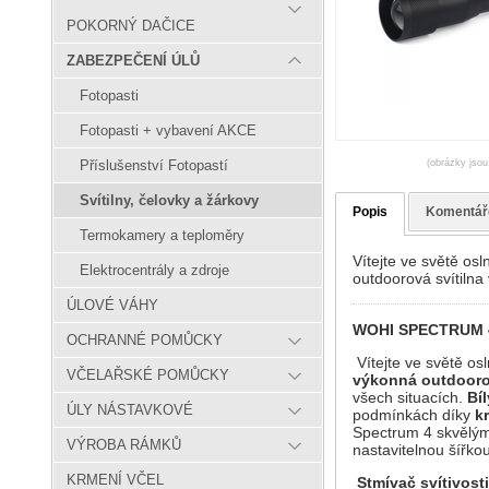
POKORNÝ DAČICE
ZABEZPEČENÍ ÚLŮ
Fotopasti
Fotopasti + vybavení AKCE
(obrázky jsou
Příslušenství Fotopastí
Svítilny, čelovky a žárkovy
Popis
Komentář
Termokamery a teploměry
Vítejte ve světě os
Elektrocentrály a zdroje
outdoorová svítilna 
ÚLOVÉ VÁHY
WOHI SPECTRUM 4
OCHRANNÉ POMŮCKY
Vítejte ve světě os
VČELAŘSKÉ POMŮCKY
výkonná outdoorov
všech situacích.
Bí
ÚLY NÁSTAVKOVÉ
podmínkách díky
kr
Spectrum 4 skvělý
VÝROBA RÁMKŮ
nastavitelnou šířk
KRMENÍ VČEL
Stmívač svítivosti