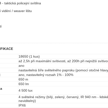
 taktická policejní svítilna
 vidění / weaver lištu
tí
IFIKACE
18650 (1 kus)
až 2,5h při maximální svítivosti, až 200h při nejnižší svítivo
ano
nastavitelná šíře světelného paprsku (pomocí otočné hlavy 
:
ano, nastavitelný rozsah 1% - 100%
650 m
650 lm
ta
4 500 lux
4 světelné režimy (bílý, zelený, červený, IR 940 nm - lids
neviditelný)
IPX6