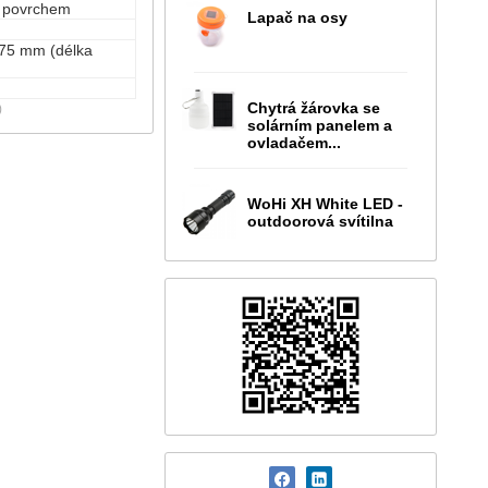
m povrchem
Lapač na osy
175 mm (délka
Chytrá žárovka se
)
solárním panelem a
ovladačem...
WoHi XH White LED -
outdoorová svítilna