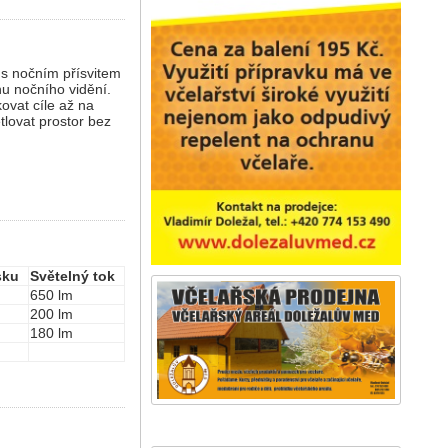
 s nočním přísvitem
hu nočního vidění.
ovat cíle až na
tlovat prostor bez
sku
Světelný tok
650 lm
200 lm
180 lm