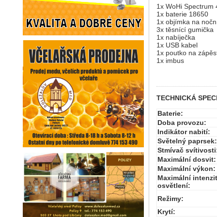
1x WoHi Spectrum 4 -
1x baterie 18650
1x objímka na noční
3x těsnící gumička
1x nabíječka
1x USB kabel
1x poutko na zápěs
1x imbus
TECHNICKÁ SPEC
Baterie:
Doba provozu:
Indikátor nabití:
Světelný paprsek:
Stmívač svítivosti
Maximální dosvit:
Maximální výkon:
Maximální intenzi
osvětlení:
Režimy:
Krytí: