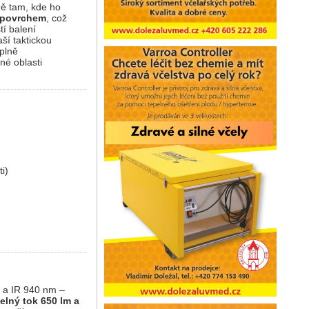
sně tam, kde ho
m povrchem
, což
í balení
aší taktickou
 plně
iné oblasti
ti)
ý a IR 940 nm –
elný tok 650 lm a