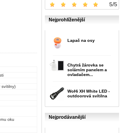
5
/
5
Nejprohlíženější
Lapač na osy
Chytrá žárovka se
solárním panelem a
ovladačem...
sti
svítilny)
WoHi XH White LED -
outdoorová svítilna
Nejprodávanější
kému oku