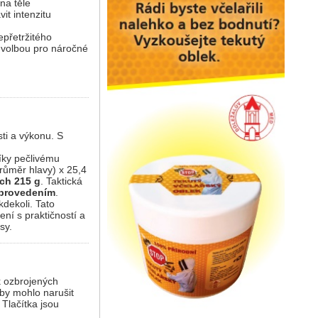
na těle
it intenzitu
epřetržitého
í volbou pro náročné
sti a výkonu. S
íky pečlivému
růměr hlavy) x 25,4
ých 215 g
. Taktická
 provedením
.
kdekoli. Tato
ení s praktičností a
sy.
k ozbrojených
 by mohlo narušit
 Tlačítka jsou