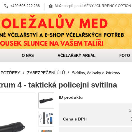
+420 605 222 286
Možnost přepnutí MĚNY / CURRENCY OPTION
O NÁS
VČELAŘSKÝ AREÁL
FOTO
 POTŘEBY
/
ZABEZPEČENÍ ÚLŮ
/
Svítilny, čelovky a žárkovy
um 4 - taktická policejní svítilna
ID produktu
2
Cena s DPH