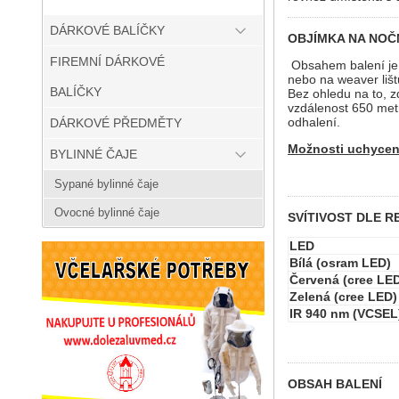
DÁRKOVÉ BALÍČKY
OBJÍMKA NA NOČN
FIREMNÍ DÁRKOVÉ
Obsahem balení je s
nebo na weaver lišt
BALÍČKY
Bez ohledu na to, z
vzdálenost 650 metr
odhalení.
DÁRKOVÉ PŘEDMĚTY
Možnosti uchycení
BYLINNÉ ČAJE
Sypané bylinné čaje
Ovocné bylinné čaje
SVÍTIVOST DLE R
LED
Bílá (osram LED)
Červená (cree LE
Zelená (cree LED)
IR 940 nm (VCSEL
OBSAH BALENÍ