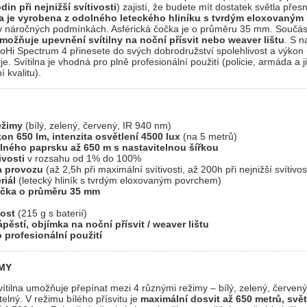
din při nejnižší svítivosti
) zajistí, že budete mít dostatek světla pře
na je vyrobena z odolného leteckého hliníku s tvrdým eloxovaný
i v náročných podmínkách. Asférická čočka je o průměru 35 mm. Součást
umožňuje upevnění svítilny na noční přísvit nebo weaver lištu
. S n
 WoHi Spectrum 4 přinesete do svých dobrodružství spolehlivost a výkon
je. Svítilna je vhodná pro plně profesionální použití (policie, armáda a j
 kvalitu).
ežimy
(bílý, zelený, červený, IR 940 nm)
on 650 lm, intenzita osvětlení 4500 lux
(na 5 metrů)
lného paprsku až 650 m s nastavitelnou šířkou
ivosti
v rozsahu od 1% do 100%
a provozu
(až 2,5h při maximální svítivosti, až 200h při nejnižší svítivos
riál
(letecký hliník s tvrdým eloxovaným povrchem)
očka o průměru 35 mm
ost
(215 g s baterií)
pěstí, objímka na noční přísvit / weaver lištu
 profesionální použití
IMY
svítilna umožňuje přepínat mezi 4 různými režimy – bílý, zelený, červen
elný. V režimu bílého přísvitu je
maximální dosvit až 650 metrů, svět