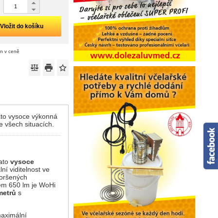
Vložit do košíku
án v ceně
Tato vysoce výkonná
e všech situacích.
Tato
vysoce
ní viditelnost ve
horšených
nem 650 lm je WoHi
metrů
s
maximální