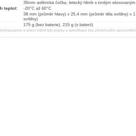
35mm asférická čočka, letecký hliník s tvrdým eloxovaný
h teplot:
-20°C až 60°C
38 mm (průměr hlavy) x 25,4 mm (průměr těla svítilny) x 
svítilny)
175 g (bez baterie), 215 g (s baterií)
(vyhrazujeme si právo měnit tyto popisy a specifikace bez předchozího upozornění