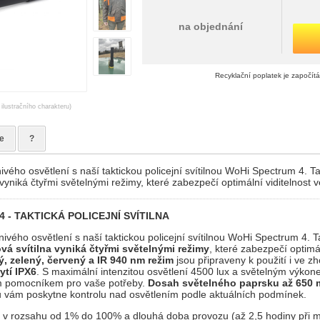
na objednání
Recyklační poplatek je započít
 ilustračního charakteru)
e
?
lnivého osvětlení s naší taktickou policejní svítilnou WoHi Spectrum 4. 
vyniká čtyřmi světelnými režimy, které zabezpečí optimální viditelnost v
 - TAKTICKÁ POLICEJNÍ SVÍTILNA
lnivého osvětlení s naší taktickou policejní svítilnou WoHi Spectrum 4. 
á svítilna vyniká čtyřmi světelnými režimy
, které zabezpečí optimál
lý, zelený, červený a IR 940 nm režim
jsou připraveny k použití i ve z
ytí IPX6
. S maximální intenzitou osvětlení 4500 lux a světelným výko
m pomocníkem pro vaše potřeby.
Dosah světelného paprsku až 650 
ou vám poskytne kontrolu nad osvětlením podle aktuálních podmínek.
v rozsahu od 1% do 100% a dlouhá doba provozu (až 2,5 hodiny při 