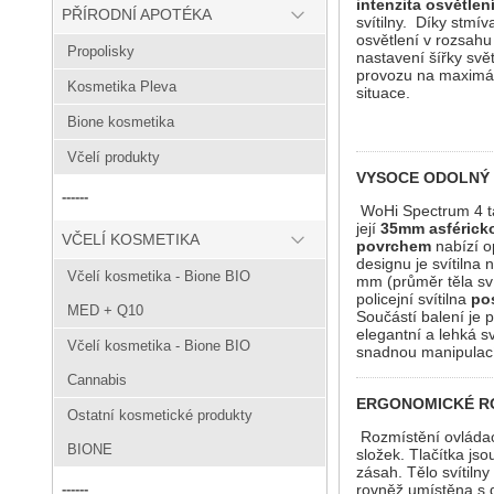
intenzita osvětlen
PŘÍRODNÍ APOTÉKA
svítilny. Díky stmív
osvětlení v rozsahu
Propolisky
nastavení šířky svě
provozu na maximáln
Kosmetika Pleva
situace.
Bione kosmetika
Včelí produkty
VYSOCE ODOLNÝ
------
WoHi Spectrum 4 tak
její
35mm asférick
VČELÍ KOSMETIKA
povrchem
nabízí o
designu je svítilna
Včelí kosmetika - Bione BIO
mm (průměr těla sví
policejní svítilna
po
MED + Q10
Součástí balení je 
elegantní a lehká sv
Včelí kosmetika - Bione BIO
snadnou manipulací.
Cannabis
ERGONOMICKÉ RO
Ostatní kosmetické produkty
Rozmístění ovládac
BIONE
složek. Tlačítka js
zásah. Tělo svítiln
rovněž umístěna s d
------