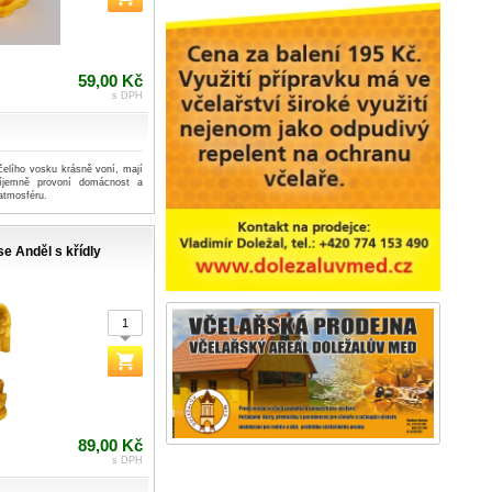
59,00 Kč
s DPH
čelího vosku krásně voní, mají
říjemně provoní domácnost a
atmosféru.
se Anděl s křídly
89,00 Kč
s DPH