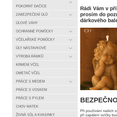
POKORNÝ DAČICE
Rádi Vám v pří
prosím do poz
ZABEZPEČENÍ ÚLŮ
dárkového bale
ÚLOVÉ VÁHY
OCHRANNÉ POMŮCKY
VČELAŘSKÉ POMŮCKY
ÚLY NÁSTAVKOVÉ
VÝROBA RÁMKŮ
KRMENÍ VČEL
OMETAČ VČEL
PRÁCE S MEDEM
PRÁCE S VOSKEM
BEZPEČNO
PRÁCE S PYLEM
CHOV MATEK
Při používání našich 
ŽIVNÁ SŮL A KVASINKY
při zapálení svíčky bu