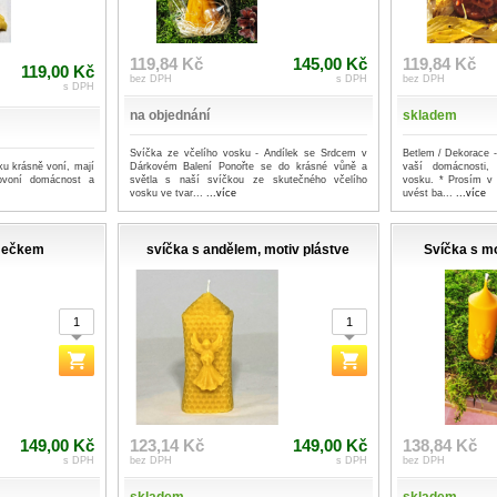
119,84 Kč
145,00 Kč
119,84 Kč
119,00 Kč
bez DPH
s DPH
bez DPH
s DPH
na objednání
skladem
Svíčka ze včelího vosku - Andílek se Srdcem v
Betlem / Dekorace -
u krásně voní, mají
Dárkovém Balení Ponořte se do krásné vůně a
vaší domácnosti,
rovoní domácnost a
světla s naší svíčkou ze skutečného včelího
vosku. * Prosím v
vosku ve tvar...
...více
uvést ba...
...více
omečkem
svíčka s andělem, motiv plástve
Svíčka s mo
149,00 Kč
123,14 Kč
149,00 Kč
138,84 Kč
s DPH
bez DPH
s DPH
bez DPH