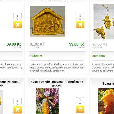
89,00 Kč
81,82 Kč
99,00 Kč
90,08 Kč
s DPH
bez DPH
s DPH
bez DPH
skladem
skladem
u krásně voní, mají
Dekorace z pravého včelího vosku krásně voní,
Ozdoby z pravého v
rovoní domácnost a
mají zlatavou barvu. Příjemně provoní domácnost
zlatavou barvu. P
a navodí tu správnou atmosféru.
navodí tu správnou 
 cena za celou
Svíčka ze včelího vosku - Andílek se
Svatá r
ob
srdcem