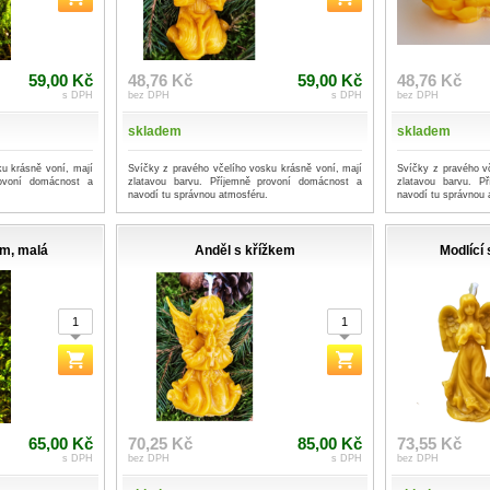
59,00 Kč
48,76 Kč
59,00 Kč
48,76 Kč
s DPH
bez DPH
s DPH
bez DPH
skladem
skladem
u krásně voní, mají
Svíčky z pravého včelího vosku krásně voní, mají
Svíčky z pravého v
rovoní domácnost a
zlatavou barvu. Příjemně provoní domácnost a
zlatavou barvu. P
navodí tu správnou atmosféru.
navodí tu správnou 
em, malá
Anděl s křížkem
Modlící 
65,00 Kč
70,25 Kč
85,00 Kč
73,55 Kč
s DPH
bez DPH
s DPH
bez DPH