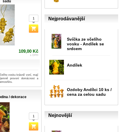
sadu
Nejprodávanější
Svíčka ze včelího
vosku - Andílek se
srdcem
109,00 Kč
s DPH
Andílek
čelího vosku krásně voní, mají
říjemně provoní domácnost a
atmosféru.
Ozdoby Andílci 10 ks /
cena za celou sadu
odina / dekorace
Nejnovější