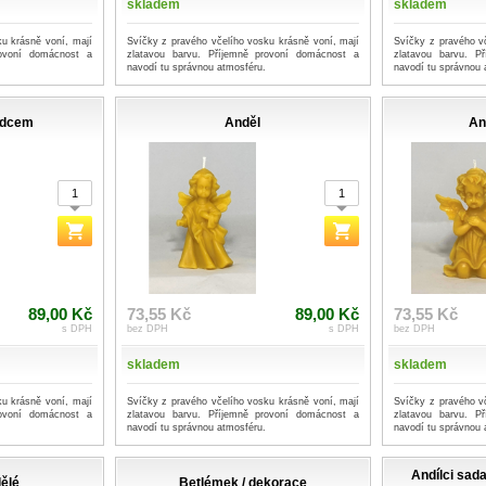
skladem
skladem
u krásně voní, mají
Svíčky z pravého včelího vosku krásně voní, mají
Svíčky z pravého v
rovoní domácnost a
zlatavou barvu. Příjemně provoní domácnost a
zlatavou barvu. P
navodí tu správnou atmosféru.
navodí tu správnou 
rdcem
Anděl
An
89,00 Kč
73,55 Kč
89,00 Kč
73,55 Kč
s DPH
bez DPH
s DPH
bez DPH
skladem
skladem
u krásně voní, mají
Svíčky z pravého včelího vosku krásně voní, mají
Svíčky z pravého v
rovoní domácnost a
zlatavou barvu. Příjemně provoní domácnost a
zlatavou barvu. P
navodí tu správnou atmosféru.
navodí tu správnou 
Andílci sada
dělé
Betlémek / dekorace