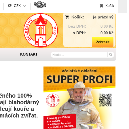
CZK
Košík
Košík:
je prázdný
bez DPH:
0,00 Kč
s DPH:
0,00 Kč
Zobrazit
KONTAKT
štěného 100%
ají blahodárný
lcují kouře a
omácích zvířat.