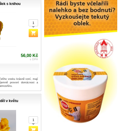
lek s knihou
56,00 Kč
s DPH
čelího vosku krásně voní, mají
říjemně provoní domácnost a
atmosféru.
děl v květu