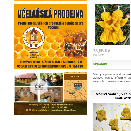
73,55 Kč
bez DPH
skladem
Svíčky z pravého včelího vosk
zlatavou barvu. Příjemně p
navodí tu správnou atmosféru.
Andílci sada 1, 5 ks /
sadu ozd