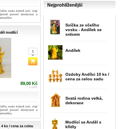
Nejprohlíženější
čelího vosku krásně voní, mají
říjemně provoní domácnost a
atmosféru.
Svíčka ze včelího
vosku - Andílek se
děl modlící
srdcem
Andílek
Ozdoby Andílci 10 ks /
cena za celou sadu
89,00 Kč
s DPH
Svatá rodina velká,
dekorace
čelího vosku krásně voní, mají
říjemně provoní domácnost a
atmosféru.
Modlící se Anděl s
 4 ks / cena za celou
křídly