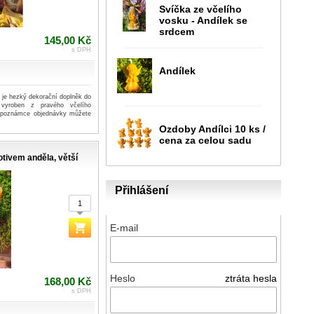
Svíčka ze včelího
vosku - Andílek se
srdcem
145,00 Kč
s DPH
Andílek
 je hezký dekorační doplněk do
 vyroben z pravého včelího
 poznámce objednávky můžete
Ozdoby Andílci 10 ks /
cena za celou sadu
tivem anděla, větší
Přihlášení
E-mail
Heslo
ztráta hesla
168,00 Kč
s DPH