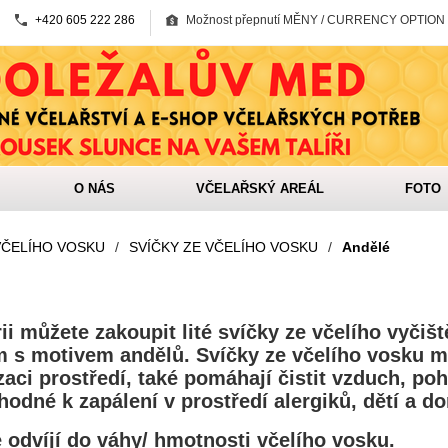
+420 605 222 286
Možnost přepnutí MĚNY / CURRENCY OPTION
O NÁS
VČELAŘSKÝ AREÁL
FOTO
VČELÍHO VOSKU
/
SVÍČKY ZE VČELÍHO VOSKU
/
Andělé
ii můžete zakoupit lité svíčky ze včelího vyči
 s motivem andělů. Svíčky ze včelího vosku m
zaci prostředí, také pomáhají čistit vzduch, poh
hodné k zapálení v prostředí alergiků, dětí a d
 odvíjí do váhy/ hmotnosti včelího vosku.