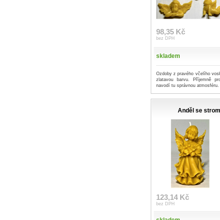
98,35 Kč
bez DPH
skladem
Ozdoby z pravého včelího vosk
zlatavou barvu. Příjemně p
navodí tu správnou atmosféru.
Anděl se str
123,14 Kč
bez DPH