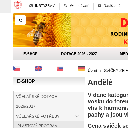
INSTAGRAM
Vyhledávání
Napište nám
E-SHOP
DOTACE 2026 - 2027
MED
Úvod
/
SVÍČKY ZE 
Andělé
E-SHOP
V dané kategor
VČELAŘSKÉ DOTACE
vosku do forem
2026/2027
vliv k harmoni
pachy a jsou v
VČELAŘSKÉ POTŘEBY
Cena svíček se
PLASTOVÝ PROGRAM -