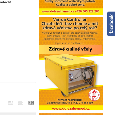
mětech!