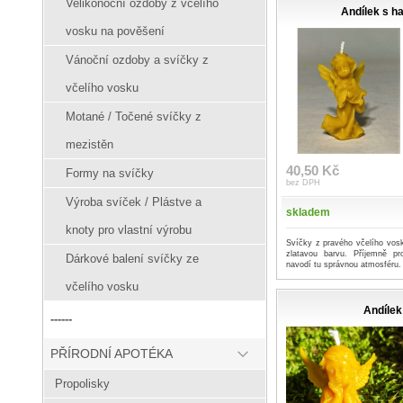
Velikonoční ozdoby z včelího
Andílek s h
vosku na pověšení
Vánoční ozdoby a svíčky z
včelího vosku
Motané / Točené svíčky z
mezistěn
40,50 Kč
Formy na svíčky
bez DPH
Výroba svíček / Plástve a
skladem
knoty pro vlastní výrobu
Svíčky z pravého včelího vosk
zlatavou barvu. Příjemně p
Dárkové balení svíčky ze
navodí tu správnou atmosféru.
včelího vosku
Andílek
------
PŘÍRODNÍ APOTÉKA
Propolisky