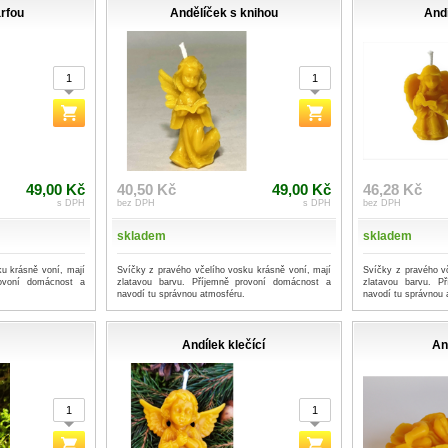
arfou
Andělíček s knihou
Andí
49,00 Kč
40,50 Kč
49,00 Kč
46,28 Kč
s DPH
bez DPH
s DPH
bez DPH
skladem
skladem
u krásně voní, mají
Svíčky z pravého včelího vosku krásně voní, mají
Svíčky z pravého v
rovoní domácnost a
zlatavou barvu. Příjemně provoní domácnost a
zlatavou barvu. P
navodí tu správnou atmosféru.
navodí tu správnou 
Andílek klečící
An