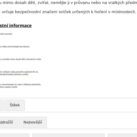
ku mimo dosah dětí, zvířat, nemějte ji v průvanu nebo na vratkých před
rčuje bezpečnostní značení svíček určených k hoření v místnostech.
Štítek
jdražší
Nejnovější