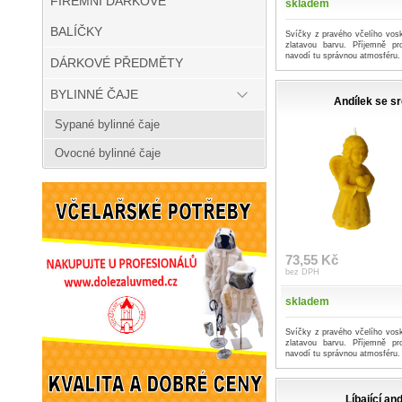
FIREMNÍ DÁRKOVÉ
skladem
BALÍČKY
Svíčky z pravého včelího vosk
zlatavou barvu. Příjemně p
navodí tu správnou atmosféru.
DÁRKOVÉ PŘEDMĚTY
BYLINNÉ ČAJE
Andílek se s
Sypané bylinné čaje
Ovocné bylinné čaje
73,55 Kč
bez DPH
skladem
Svíčky z pravého včelího vosk
zlatavou barvu. Příjemně p
navodí tu správnou atmosféru.
Líbající an