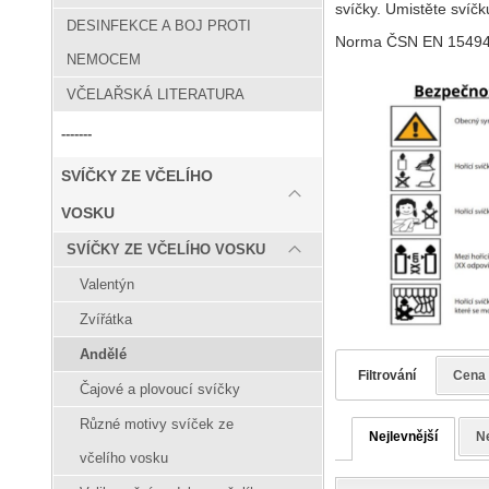
svíčky. Umistěte svíč
DESINFEKCE A BOJ PROTI
Norma ČSN EN 15494 u
NEMOCEM
VČELAŘSKÁ LITERATURA
-------
SVÍČKY ZE VČELÍHO
VOSKU
SVÍČKY ZE VČELÍHO VOSKU
Valentýn
Zvířátka
Andělé
Filtrování
Cena
Čajové a plovoucí svíčky
Různé motivy svíček ze
Nejlevnější
Ne
včelího vosku