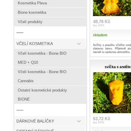
Kosmetika Pleva
Bione kosmetika
48,76 Kč
Včelí produkty
bez DPH
------
skladem
VČELÍ KOSMETIKA
Svíčky z pravého včelího vosk
zlatavou barvu. Příjemně p
navodí tu správnou atmosféru.
Včelí kosmetika - Bione BIO
MED + Q10
svíčka s anděl
Včelí kosmetika - Bione BIO
Cannabis
Ostatní kosmetické produkty
BIONE
------
53,72 Kč
DÁRKOVÉ BALÍČKY
bez DPH