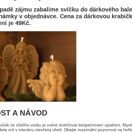
padě zájmu zabalíme svíčku do dárkového balen
námky v objednávce. Cena za dárkovou krabičk
ní je 49Kč.
ST A NÁVOD
svíček ze včelího vosku je nutné dodržovat bezpečnostní opatření. Mysl
dete mít v interiéru otevřený oheň. Dbejte maximální pozornost na hořla