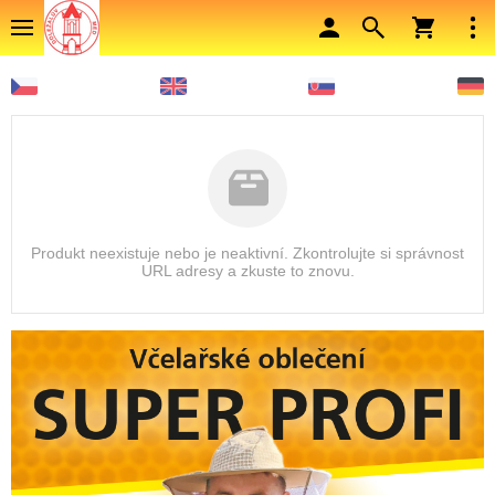
Produkt neexistuje nebo je neaktivní. Zkontrolujte si správnost
URL adresy a zkuste to znovu.