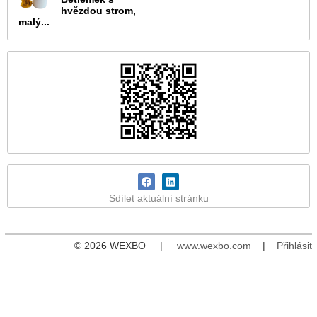
hvězdou strom,
malý...
Sdílet aktuální stránku
© 2026 WEXBO |
www.wexbo.com
|
Přihlásit