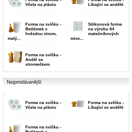
Včela na plástu
Líbající se andělé
Forma na svíčku -
Silikonová forma
Betlémek s
na výrobu 64
hvězdou strom,
matečníkových
malý...
mise...
Forma na svíčku -
Anděl se
stromečkem
Nejprodávanější
Forma na svíčku -
Forma na svíčku -
Včela na plástu
Líbající se andělé
Forma na svíčku -
Betlémek s