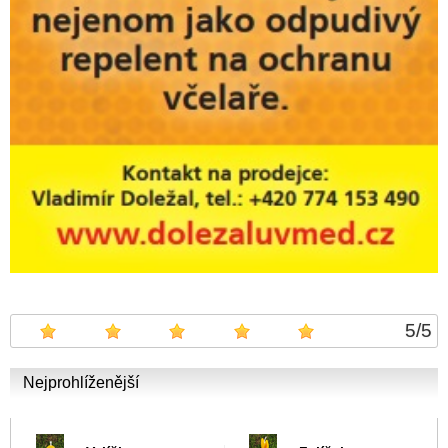
5
/
5
Nejprohlíženější