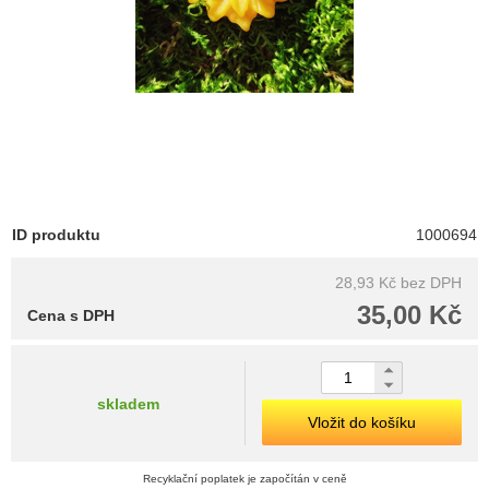
ID produktu
1000694
28,93 Kč
bez DPH
35,00 Kč
Cena s DPH
skladem
Vložit do košíku
Recyklační poplatek je započítán v ceně