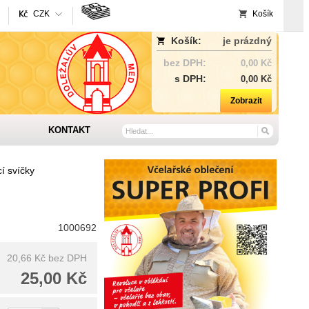
CZK
Košík
Košík:
je prázdný
bez DPH:
0,00 Kč
s DPH:
0,00 Kč
Zobrazit
KONTAKT
í svíčky
1000692
20,66 Kč
bez DPH
25,00 Kč