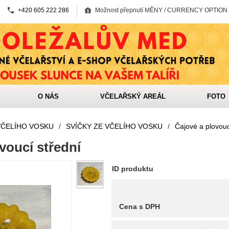
+420 605 222 286
Možnost přepnutí MĚNY / CURRENCY OPTION
O NÁS
VČELAŘSKÝ AREÁL
FOTO
VČELÍHO VOSKU
/
SVÍČKY ZE VČELÍHO VOSKU
/
Čajové a plovouc
voucí střední
ID produktu
Cena s DPH