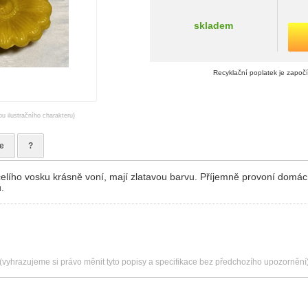
skladem
Recyklační poplatek je započ
ou ilustračního charakteru)
e
?
elího vosku krásně voní, mají zlatavou barvu. Příjemně provoní domác
.
(vyhrazujeme si právo měnit tyto popisy a specifikace bez předchozího upozornění