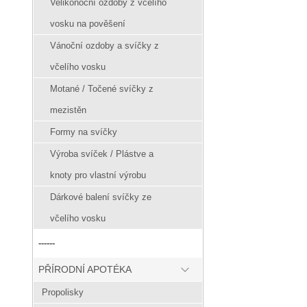
Velikonoční ozdoby z včelího
vosku na pověšení
Vánoční ozdoby a svíčky z
včelího vosku
Motané / Točené svíčky z
mezistěn
Formy na svíčky
Výroba svíček / Plástve a
knoty pro vlastní výrobu
Dárkové balení svíčky ze
včelího vosku
------
PŘÍRODNÍ APOTÉKA
Propolisky