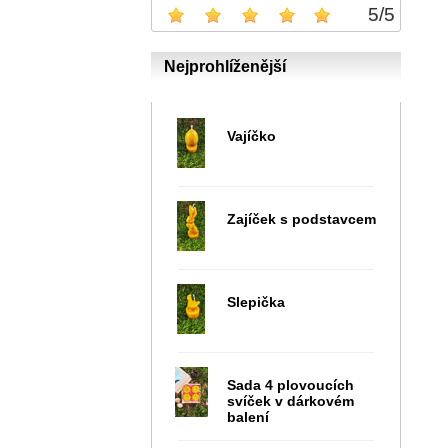
5
/
5
Nejprohlíženější
Vajíčko
Zajíček s podstavcem
Slepička
Sada 4 plovoucích
svíček v dárkovém
balení