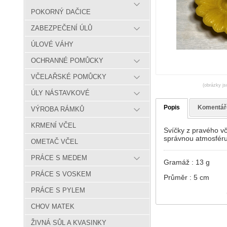
POKORNÝ DAČICE
ZABEZPEČENÍ ÚLŮ
ÚLOVÉ VÁHY
OCHRANNÉ POMŮCKY
VČELAŘSKÉ POMŮCKY
(obrázky js
ÚLY NÁSTAVKOVÉ
Popis
Komentář
VÝROBA RÁMKŮ
KRMENÍ VČEL
Svíčky z pravého vč
správnou atmosféru
OMETAČ VČEL
PRÁCE S MEDEM
Gramáž : 13 g
PRÁCE S VOSKEM
Průměr : 5 cm
PRÁCE S PYLEM
CHOV MATEK
ŽIVNÁ SŮL A KVASINKY