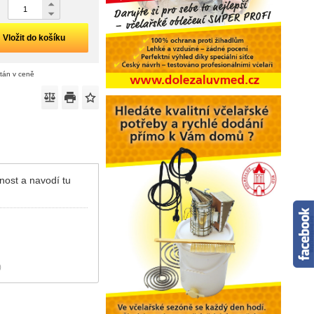
Vložit do košíku
ítán v ceně
nost a navodí tu
)