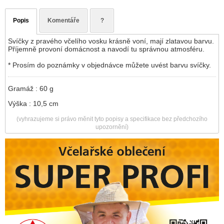
Popis
Komentáře
?
Svíčky z pravého včelího vosku krásně voní, mají zlatavou barvu.
Příjemně provoní domácnost a navodí tu správnou atmosféru.
* Prosím do poznámky v objednávce můžete uvést barvu svíčky.
Gramáž : 60 g
Výška : 10,5 cm
(vyhrazujeme si právo měnit tyto popisy a specifikace bez předchozího
upozornění)