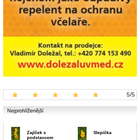
5
/
5
Nejprohlíženější
Zajíček s
Slepička
podstavcem