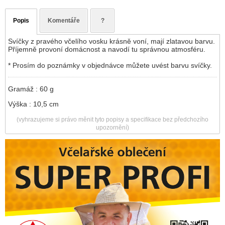
Popis
Komentáře
?
Svíčky z pravého včelího vosku krásně voní, mají zlatavou barvu.
Příjemně provoní domácnost a navodí tu správnou atmosféru.
* Prosím do poznámky v objednávce můžete uvést barvu svíčky.
Gramáž : 60 g
Výška : 10,5 cm
(vyhrazujeme si právo měnit tyto popisy a specifikace bez předchozího
upozornění)