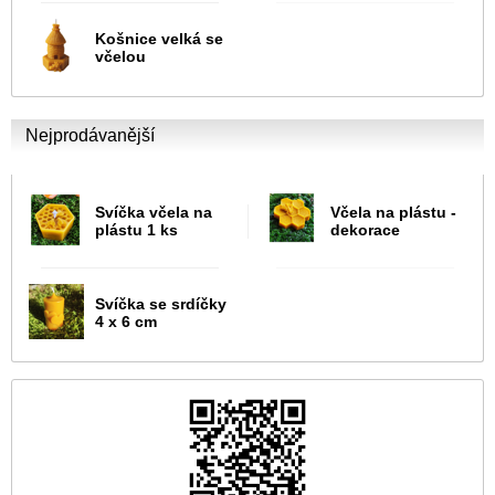
Košnice velká se
včelou
Nejprodávanější
Svíčka včela na
Včela na plástu -
plástu 1 ks
dekorace
Svíčka se srdíčky
4 x 6 cm