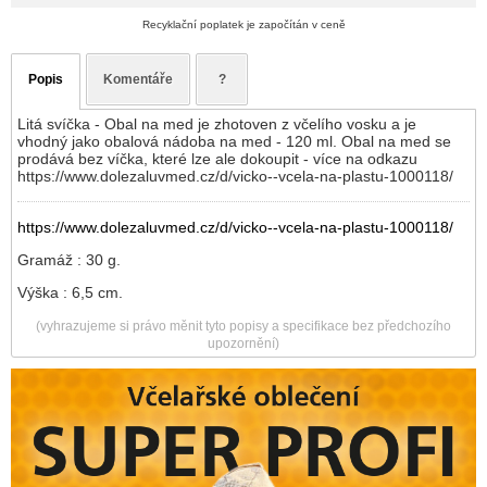
Recyklační poplatek je započítán v ceně
Popis
Komentáře
?
Litá svíčka - Obal na med je zhotoven z včelího vosku a je
vhodný jako obalová nádoba na med - 120 ml. Obal na med se
prodává bez víčka, které lze ale dokoupit - více na odkazu
https://www.dolezaluvmed.cz/d/vicko--vcela-na-plastu-1000118/
https://www.dolezaluvmed.cz/d/vicko--vcela-na-plastu-1000118/
Gramáž : 30 g.
Výška : 6,5 cm.
(vyhrazujeme si právo měnit tyto popisy a specifikace bez předchozího
upozornění)