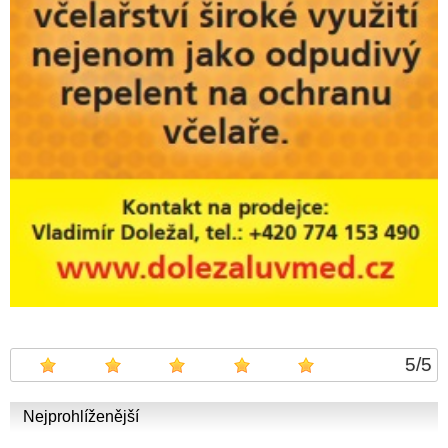
5
/
5
Nejprohlíženější