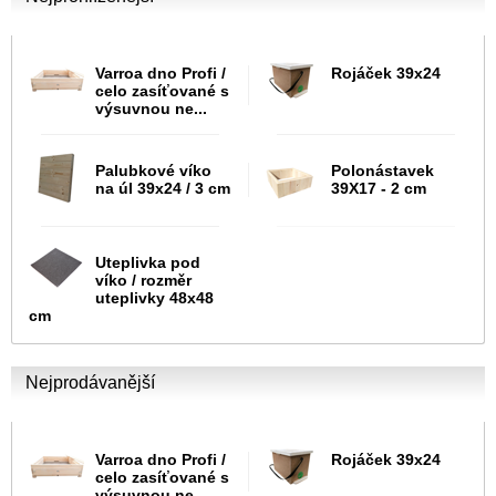
Varroa dno Profi /
Rojáček 39x24
celo zasíťované s
výsuvnou ne...
Palubkové víko
Polonástavek
na úl 39x24 / 3 cm
39X17 - 2 cm
Uteplivka pod
víko / rozměr
uteplivky 48x48
cm
Nejprodávanější
Varroa dno Profi /
Rojáček 39x24
celo zasíťované s
výsuvnou ne...