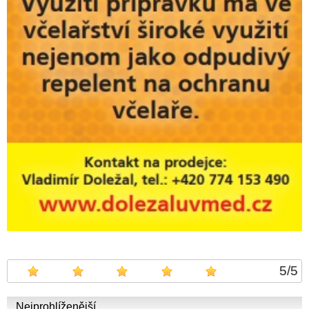
5
/
5
Nejprohlíženější