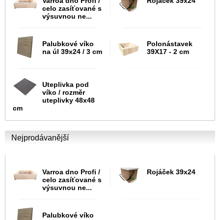
Varroa dno Profi /
Rojáček 39x24
celo zasíťované s
výsuvnou ne...
Palubkové víko
Polonástavek
na úl 39x24 / 3 cm
39X17 - 2 cm
Uteplivka pod
víko / rozměr
uteplivky 48x48
cm
Nejprodávanější
Varroa dno Profi /
Rojáček 39x24
celo zasíťované s
výsuvnou ne...
Palubkové víko