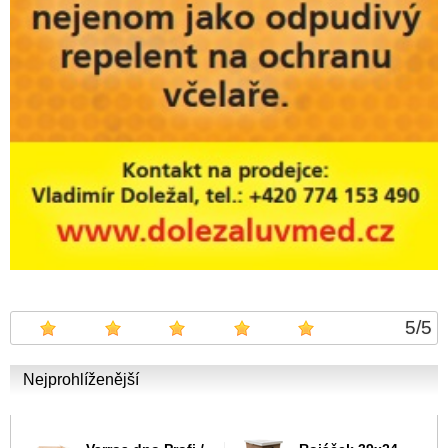
5
/
5
Nejprohlíženější